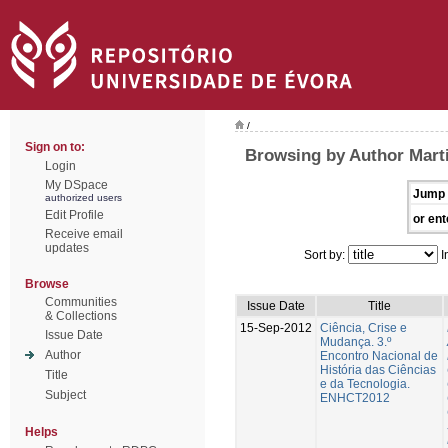
/
Sign on to:
Browsing by Author Marti
Login
My DSpace
Jump 
authorized users
Edit Profile
or ent
Receive email
updates
Sort by:
I
Browse
Communities
Issue Date
Title
& Collections
15-Sep-2012
Ciência, Crise e
Issue Date
Mudança. 3.º
Author
Encontro Nacional de
História das Ciências
Title
e da Tecnologia.
Subject
ENHCT2012
Helps