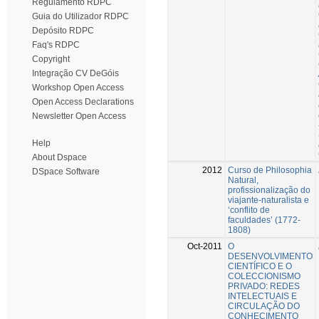
Regulamento RDPC
Guia do Utilizador RDPC
Depósito RDPC
Faq's RDPC
Copyright
Integração CV DeGóis
Workshop Open Access
Open Access Declarations
Newsletter Open Access
Help
About Dspace
2012
Curso de Philosophia
DSpace Software
Natural,
profissionalização do
viajante-naturalista e
‘conflito de
faculdades’ (1772-
1808)
Oct-2011
O
DESENVOLVIMENTO
CIENTÍFICO E O
COLECCIONISMO
PRIVADO: REDES
INTELECTUAIS E
CIRCULAÇÃO DO
CONHECIMENTO