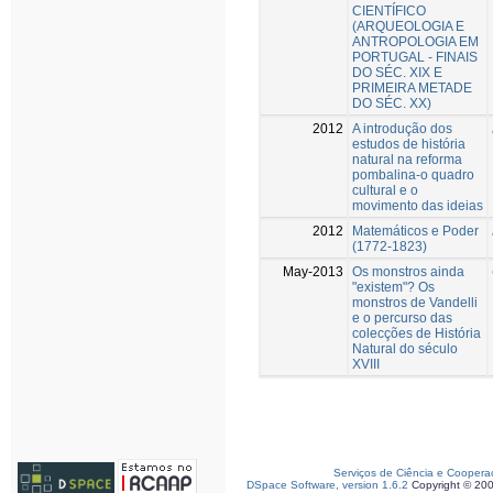
CIENTÍFICO
(ARQUEOLOGIA E
ANTROPOLOGIA EM
PORTUGAL - FINAIS
DO SÉC. XIX E
PRIMEIRA METADE
DO SÉC. XX)
2012
A introdução dos
estudos de história
natural na reforma
pombalina-o quadro
cultural e o
movimento das ideias
2012
Matemáticos e Poder
(1772-1823)
May-2013
Os monstros ainda
"existem"? Os
monstros de Vandelli
e o percurso das
colecções de História
Natural do século
XVIII
Serviços de Ciência e Coopera
DSpace Software, version 1.6.2
Copyright © 20