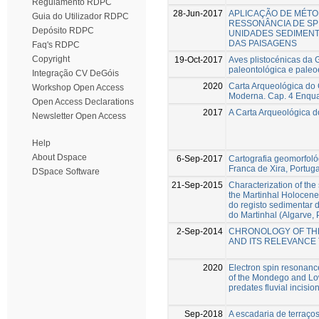
Regulamento RDPC
28-Jun-2017
APLICAÇÃO DE MÉTO
Guia do Utilizador RDPC
RESSONÂNCIA DE SP
Depósito RDPC
UNIDADES SEDIMENT
DAS PAISAGENS
Faq's RDPC
Copyright
19-Oct-2017
Aves plistocénicas da 
paleontológica e paleo
Integração CV DeGóis
2020
Carta Arqueológica do 
Workshop Open Access
Moderna. Cap. 4 Enqu
Open Access Declarations
2017
A Carta Arqueológica d
Newsletter Open Access
Help
About Dspace
6-Sep-2017
Cartografia geomorfológ
Franca de Xira, Portuga
DSpace Software
21-Sep-2015
Characterization of th
the Martinhal Holocene
do registo sedimentar 
do Martinhal (Algarve, 
2-Sep-2014
CHRONOLOGY OF THE
AND ITS RELEVANCE 
2020
Electron spin resonance
of the Mondego and Low
predates fluvial incision
Sep-2018
A escadaria de terraço