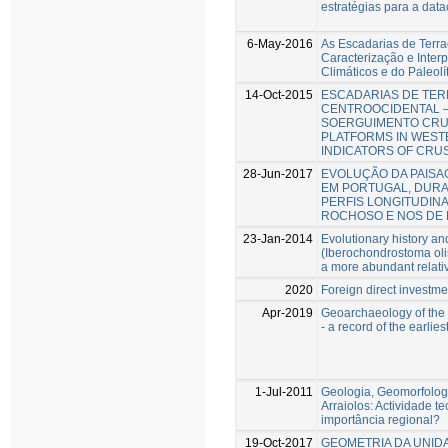
estratégias para a dat
6-May-2016
As Escadarias de Terr
Caracterização e Inter
Climáticos e do Paleolí
14-Oct-2015
ESCADARIAS DE TE
CENTROOCIDENTAL –
SOERGUIMENTO CRUS
PLATFORMS IN WEST
INDICATORS OF CRUS
28-Jun-2017
EVOLUÇÃO DA PAISAG
EM PORTUGAL, DURA
PERFIS LONGITUDIN
ROCHOSO E NOS DE L
23-Jan-2014
Evolutionary history and
(Iberochondrostoma oli
a more abundant relati
2020
Foreign direct investme
Apr-2019
Geoarchaeology of the 
- a record of the earlie
1-Jul-2011
Geologia, Geomorfologi
Arraiolos: Actividade t
importância regional?
19-Oct-2017
GEOMETRIA DA UNIDAD