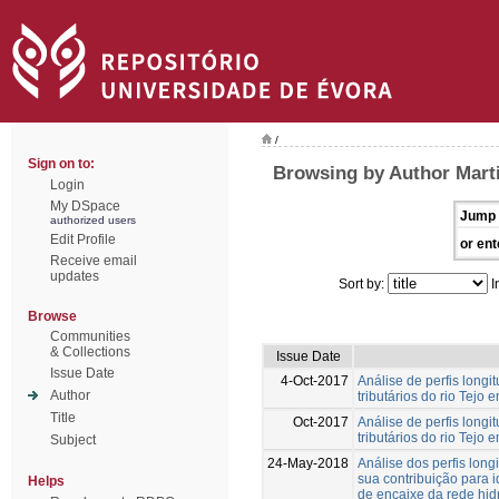
/
Sign on to:
Browsing by Author Marti
Login
My DSpace
Jump 
authorized users
Edit Profile
or ent
Receive email
updates
Sort by:
I
Browse
Communities
& Collections
Issue Date
Issue Date
4-Oct-2017
Análise de perfis longi
Author
tributários do rio Tejo
Title
Oct-2017
Análise de perfis longi
tributários do rio Tejo
Subject
24-May-2018
Análise dos perfis long
sua contribuição para id
Helps
de encaixe da rede hid