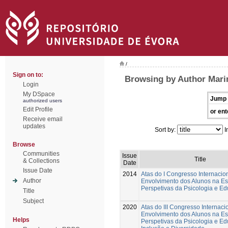
/
Sign on to:
Browsing by Author Mari
Login
My DSpace
Jump 
authorized users
Edit Profile
or ent
Receive email
updates
Sort by:
I
Browse
Communities
Issue
Title
& Collections
Date
Issue Date
2014
Atas do I Congresso Internacio
Author
Envolvimento dos Alunos na Es
Perspetivas da Psicologia e E
Title
Subject
2020
Atas do III Congresso Internaci
Envolvimento dos Alunos na Es
Helps
Perspetivas da Psicologia e E