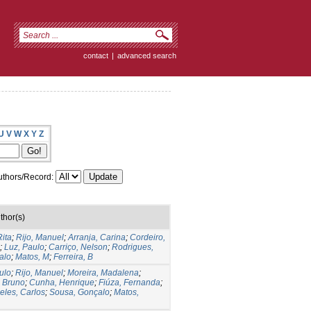
contact
|
advanced search
U
V
W
X
Y
Z
thors/Record:
thor(s)
ita
;
Rijo, Manuel
;
Arranja, Carina
;
Cordeiro,
;
Luz, Paulo
;
Carriço, Nelson
;
Rodrigues,
alo
;
Matos, M
;
Ferreira, B
ulo
;
Rijo, Manuel
;
Moreira, Madalena
;
, Bruno
;
Cunha, Henrique
;
Fiúza, Fernanda
;
eles, Carlos
;
Sousa, Gonçalo
;
Matos,