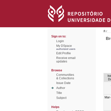
/
Sign on to:
Br
Login
My DSpace
authorized users
Edit Profile
Receive email
updates
Browse
Communities
Is
& Collections
D
Issue Date
Author
Title
Mar
Subject
Helps