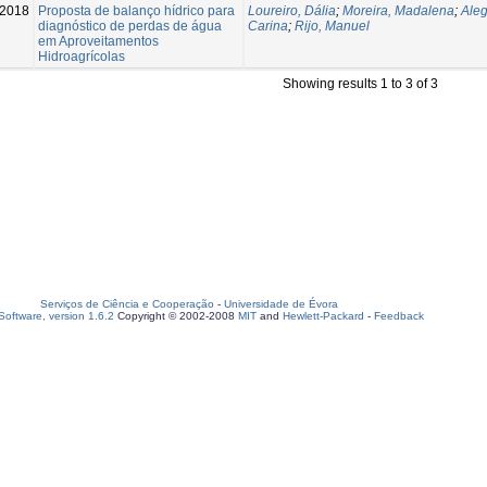
-2018
Proposta de balanço hídrico para
Loureiro, Dália
;
Moreira, Madalena
;
Aleg
diagnóstico de perdas de água
Carina
;
Rijo, Manuel
em Aproveitamentos
Hidroagrícolas
Showing results 1 to 3 of 3
Serviços de Ciência e Cooperação
-
Universidade de Évora
oftware, version 1.6.2
Copyright © 2002-2008
MIT
and
Hewlett-Packard
-
Feedback