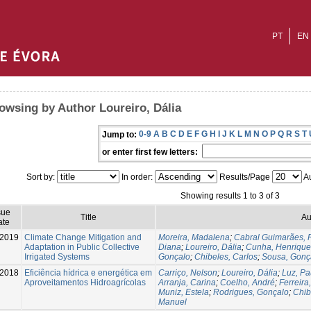
PT
EN
owsing by Author Loureiro, Dália
0-9
A
B
C
D
E
F
G
H
I
J
K
L
M
N
O
P
Q
R
S
T
Jump to:
or enter first few letters:
Sort by:
In order:
Results/Page
Au
Showing results 1 to 3 of 3
sue
Title
Au
ate
2019
Climate Change Mitigation and
Moreira, Madalena
;
Cabral Guimarães, R
Adaptation in Public Collective
Diana
;
Loureiro, Dália
;
Cunha, Henrique
Irrigated Systems
Gonçalo
;
Chibeles, Carlos
;
Sousa, Gonç
-2018
Eficiência hídrica e energética em
Carriço, Nelson
;
Loureiro, Dália
;
Luz, Pa
Aproveitamentos Hidroagrícolas
Arranja, Carina
;
Coelho, André
;
Ferreira
Muniz, Estela
;
Rodrigues, Gonçalo
;
Chib
Manuel