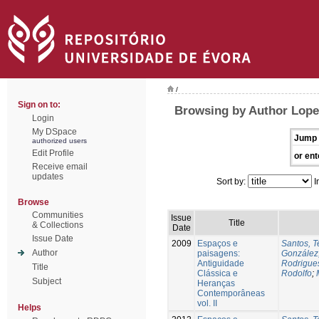
/
Sign on to:
Browsing by Author Lope
Login
My DSpace
Jump 
authorized users
Edit Profile
or ent
Receive email
updates
Sort by:
I
Browse
Communities
Issue
Title
& Collections
Date
Issue Date
2009
Espaços e
Santos, T
Author
paisagens:
González
Antiguidade
Rodrigues
Title
Clássica e
Rodolfo
;
Subject
Heranças
Contemporâneas
vol. II
Helps