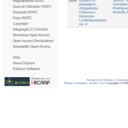
2012
Espaços e
Santos, T
Regulamento RDPC
paisagens:
González
Guia do Utilizador RDPC
Antiguidade
Rodrigues
Clássica e
Rodolfo
;
Depósito RDPC
Heranças
Faq's RDPC
Contemporâneas
Copyright
vol. II
Integração CV DeGóis
Workshop Open Access
Open Access Declarations
Newsletter Open Access
Help
About Dspace
DSpace Software
Serviços de Ciência e Coopera
DSpace Software, version 1.6.2
Copyright © 20