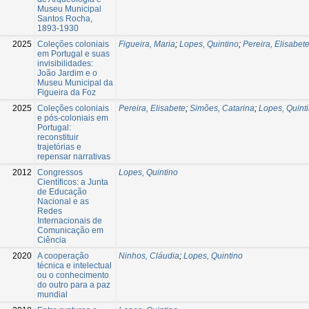
Museu Municipal
Santos Rocha,
1893-1930
2025
Coleções coloniais
Figueira, Maria
;
Lopes, Quintino
;
Pereira, Elisabet
em Portugal e suas
invisibilidades:
João Jardim e o
Museu Municipal da
Figueira da Foz
2025
Coleções coloniais
Pereira, Elisabete
;
Simões, Catarina
;
Lopes, Quint
e pós-coloniais em
Portugal:
reconstituir
trajetórias e
repensar narrativas
2012
Congressos
Lopes, Quintino
Científicos: a Junta
de Educação
Nacional e as
Redes
Internacionais de
Comunicação em
Ciência
2020
A cooperação
Ninhos, Cláudia
;
Lopes, Quintino
técnica e intelectual
ou o conhecimento
do outro para a paz
mundial