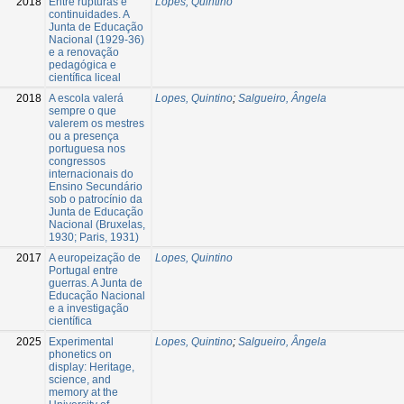
2018
Entre rupturas e
Lopes, Quintino
continuidades. A
Junta de Educação
Nacional (1929-36)
e a renovação
pedagógica e
científica liceal
2018
A escola valerá
Lopes, Quintino
;
Salgueiro, Ângela
sempre o que
valerem os mestres
ou a presença
portuguesa nos
congressos
internacionais do
Ensino Secundário
sob o patrocínio da
Junta de Educação
Nacional (Bruxelas,
1930; Paris, 1931)
2017
A europeização de
Lopes, Quintino
Portugal entre
guerras. A Junta de
Educação Nacional
e a investigação
científica
2025
Experimental
Lopes, Quintino
;
Salgueiro, Ângela
phonetics on
display: Heritage,
science, and
memory at the