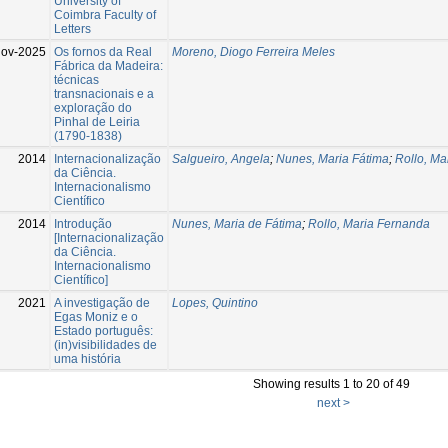
University of
Coimbra Faculty of
Letters
Nov-2025
Os fornos da Real
Moreno, Diogo Ferreira Meles
Fábrica da Madeira:
técnicas
transnacionais e a
exploração do
Pinhal de Leiria
(1790-1838)
2014
Internacionalização
Salgueiro, Angela
;
Nunes, Maria Fátima
;
Rollo, Ma
da Ciência.
Internacionalismo
Científico
2014
Introdução
Nunes, Maria de Fátima
;
Rollo, Maria Fernanda
[Internacionalização
da Ciência.
Internacionalismo
Científico]
2021
A investigação de
Lopes, Quintino
Egas Moniz e o
Estado português:
(in)visibilidades de
uma história
Showing results 1 to 20 of 49
next >