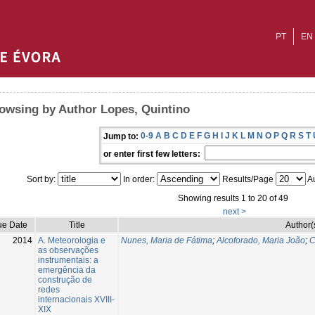
PT
EN
owsing by Author Lopes, Quintino
0-9
A
B
C
D
E
F
G
H
I
J
K
L
M
N
O
P
Q
R
S
T
Jump to:
or enter first few letters:
Sort by:
In order:
Results/Page
Au
Showing results 1 to 20 of 49
next >
ue Date
Title
Author(
2014
A. Meteorologia e
Nunes, Maria de Fátima
;
Alcoforado, Maria João
;
C
as observações
instrumentais: a
emergência da
construção de
redes
internacionais XVIII-
XIX