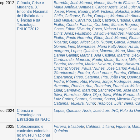
Sep-2012
Ciência, Crise e
Brandão, José Manuel
;
Nunes, Maria de Fátima
;
D
Mudança. 3.º
Maria Antónia
;
Antunes, Carlos
;
Assis, José Luís
;
A
Encontro Nacional
Josep
;
Herve, Baudry
;
Bell, Victoria
;
Bolacha, Edite
de História das
Célia
;
Callapez, Pedro
;
Campos, Mariana de Alme
Ciências e da
Luís Miguel
;
Carvalho, Luís
;
Castelo, Claudia
;
Cast
Tecnologia.
Fialho
;
Conde, Patrícia
;
Cordeiro, Marcos Rogério
ENHCT2012
Costa, Fábio Silva da
;
Costa, Nelson Lage
;
Costa, 
Diniz, Aires
;
Felismino, David
;
Fernandes, Francis
Fialho, Paulo Noronha
;
Filipe, José Manuel
;
Fiolha
Ricardo
;
Gago, Alice
;
Gaio, Ruben
;
Garcia, Adrian
Gomes, Inês
;
Guimarães, Maria Katty Anne
;
Havik,
margaret
;
Lopes, Quintino
;
Macedo, Marta
;
Madruga
Daniel Gamito
;
Martins, Ana Cristina
;
Martins, Déci
Cardoso de
;
Maurício, Paulo
;
Mello, Tereza
;
Mills,
Pereira
;
Monteiro, Marko
;
Navarro, Bruno
;
Navarro-
Cristina
;
Nozes, Paula
;
Nunes, José Carlos Avelãs
Gianriccardo
;
Pereira, Ana Leonor
;
Pereira, Gilbert
Esperança
;
Pires, Catarina
;
Pita, João Rui
;
Queiroz
Pedro
;
Ribeiro, Rita
;
Rivera, Jorge
;
Rodrigues, Eu
Armanda
;
Romão, Ana
;
Romeiras, Francisco Malta
Lígia
;
Sampayo, Mafalda
;
Sanchez-Ron, Jose Man
Silva, Francisco
;
Silva, Olga
;
Silva, Rildo Pereira d
Luiz Carlos
;
Soares, Susana
;
Sousa, Micaela Figue
Catarina
;
Teixeira, Nuno
;
Tirapicos, Luís
;
Vieira, Ca
Dec-2024
Ciência e
Lopes, Quintino
;
Assis, José Luís
;
IHC, Polo da Un
Tecnologia na
Estratégia da NATO
2025
Colecionismo e
Pereira, Elisabete
;
Caldeira, Liliana
;
Figueira, Mari
contextos coloniais
Quintino
no Museu Nacional
de Arqueologia e