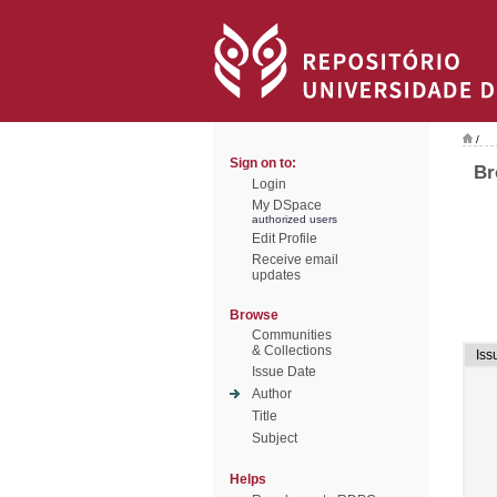
/
Sign on to:
Br
Login
My DSpace
authorized users
Edit Profile
Receive email
updates
Browse
Communities
& Collections
Iss
Issue Date
Author
Title
Subject
Helps