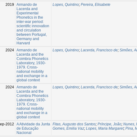
2019
Armando de
Lopes, Quintino
;
Pereira, Elisabete
Lacerda and
Experimental
Phonetics in the
inter-war period:
scientific innovation
and circulation
between Portugal,
Germany and
Harvard
2024
Armando de
Lopes, Quintino
;
Lacerda, Francisco de
;
Simões, A
Lacerda and the
Coimbra Phonetics
Laboratory, 1930-
1979. Cross-
national mobility
and exchange in a
global context
2024
Armando de
Lopes, Quintino
;
Lacerda, Francisco de
;
Simões, A
Lacerda and the
Coimbra Phonetics
Laboratory, 1930-
1979. Cross-
national mobility
and exchange in a
global context
Sep-2012
A Atividade da Junta
Fitas, Augusto dos Santos
;
Príncipe, João
;
Nunes, 
de Educação
Gomes, Emilia Vaz
;
Lopes, Maria Margaret
;
Pina, 
Nacional