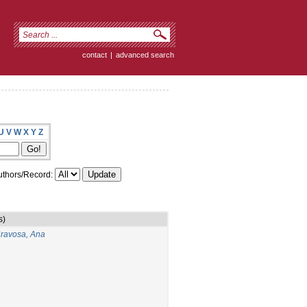
contact
|
advanced search
U
V
W
X
Y
Z
thors/Record:
s)
ravosa, Ana