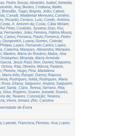
ias, Pedro Sousa
;
Abrantes, Isabel
;
Almeida,
zevedo, Ana
;
Bastos, Cristiana
;
Battlo,
;
Brandão, Tiago
;
Brigola, João
;
Cabral,
ida
;
Canalli, Waldemar Menezes
;
Carolino,
ro, Ricardo
;
Ceríaco, Luís
;
Conde, Antónia
;
Costa, A. Amorim da
;
Costa, Cátia Miriam
;
Rui Pinto
;
Custódio, Susana
;
Dias, Rui
;
ca
;
Fernandes, João
;
Ferreira, Fátima Moura
;
is, Carlos
;
Fonseca, Paulo
;
Fonseca, Pedro
a
;
Giurgevitch, Luana
;
Gomes, Celeste
;
 Philipe
;
Lopes, Fernando Carlos
;
Lopes,
, Catarina
;
Marques, Alexandra
;
Marques,
o
;
Martins, Maria do Rosário
;
Matos, Ana
 Christopher
;
Miranda, Maria Arminda
Garcia, Jesús Raúl
;
Neri, Daniel
;
Nogueira,
;
Ochoa, Rita
;
Oliveira, Márcia
;
Pastore,
o
;
Pereira, Hugo
;
Pina, Madalena
, Maria Inês
;
Rangel, Danny
;
Raposo,
génia
;
Rodrigues, Isilda
;
Rodrigues, Maria
;
Rosa, Eliana
;
Salgueiro, Angela
;
Salgueiro,
uel
;
Santa_Clara, Teresa
;
Serrano, Rita
;
a
;
Silva, Rogério
;
Soares, Ivanete
;
Soares,
ira de
;
Tavares, Conceição
;
Teixeira,
rla
;
Vieira, Ismael
;
Zilio, Carolina
iversidade de Évora
a
;
Laevski, Francisca
;
Ferreira, Ana
;
Lopes,