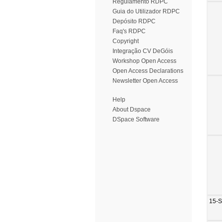
Regulamento RDPC
Guia do Utilizador RDPC
Depósito RDPC
Faq's RDPC
Copyright
Integração CV DeGóis
Workshop Open Access
Open Access Declarations
Newsletter Open Access
Help
About Dspace
DSpace Software
15-