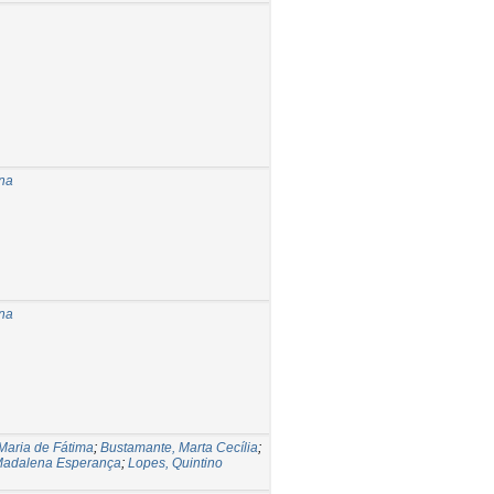
na
na
Maria de Fátima
;
Bustamante, Marta Cecília
;
Madalena Esperança
;
Lopes, Quintino