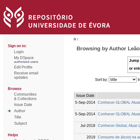
/
Sign on to:
Browsing by Author Leão,
Login
My DSpace
Jump 
authorized users
Edit Profile
or ent
Receive email
updates
Sort by:
I
Browse
Communities
Issue Date
& Collections
5-Sep-2014
Conhecer GLOBAL Atua
Issue Date
Author
5-Sep-2014
Conhecer GLOBAL Atua
Title
Subject
Jul-2018
Conhecer Global, Atuar 
Helps
2019
Consumo de álcool na ad