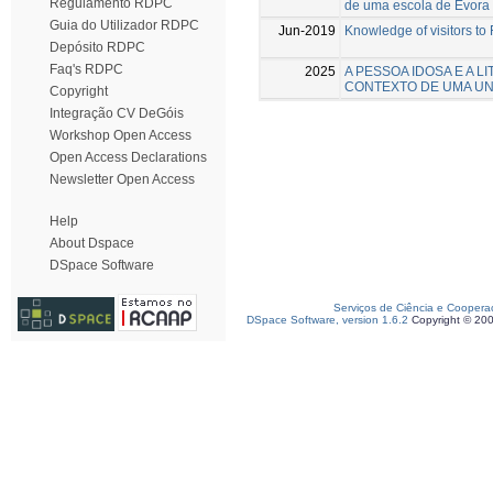
Regulamento RDPC
de uma escola de Évora
Guia do Utilizador RDPC
Jun-2019
Knowledge of visitors to
Depósito RDPC
Faq's RDPC
2025
A PESSOA IDOSA E A L
CONTEXTO DE UMA UN
Copyright
Integração CV DeGóis
Workshop Open Access
Open Access Declarations
Newsletter Open Access
Help
About Dspace
DSpace Software
Serviços de Ciência e Coopera
DSpace Software, version 1.6.2
Copyright © 20