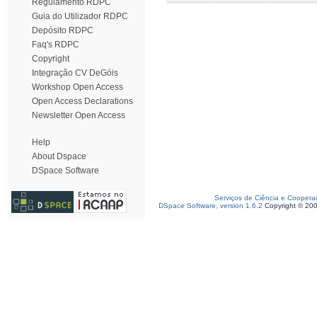
Regulamento RDPC
Guia do Utilizador RDPC
Depósito RDPC
Faq's RDPC
Copyright
Integração CV DeGóis
Workshop Open Access
Open Access Declarations
Newsletter Open Access
Help
About Dspace
DSpace Software
Serviços de Ciência e Coopera
DSpace Software, version 1.6.2
Copyright © 20