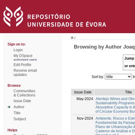
/
Sign on to:
Browsing by Author Joaq
Login
My DSpace
Jump 
authorized users
Edit Profile
or ent
Receive email
updates
Sort by:
I
Browse
Communities
Issue Date
Title
& Collections
May-2024
Alentejo Wines and Oliv
Issue Date
Sustainability Programs
Author
Absorptive Capacity in
of Circular Economy Bu
Title
Nov-2024
Ambiente, Riscos e Estr
Subject
Fundamental da Paisag
Plano de Urbanização d
Helps
Caderno de Análise e D