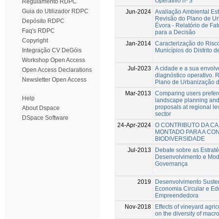
Operativo nº 3
Regulamento RDPC
Guia do Utilizador RDPC
Jun-2024
Avaliação Ambiental Est
Revisão do Plano de U
Depósito RDPC
Évora - Relatório de Fat
Faq's RDPC
para a Decisão
Copyright
Jan-2014
Caracterização do Risc
Municípios do Distrito d
Integração CV DeGóis
Workshop Open Access
Jul-2023
A cidade e a sua envolv
Open Access Declarations
diagnóstico operativo. 
Newsletter Open Access
Plano de Urbanização 
Mar-2013
Comparing users prefer
Help
landscape planning a
proposals at regional le
About Dspace
sector
DSpace Software
24-Apr-2024
O CONTRIBUTO DA CA
MONTADO PARA A CO
BIODIVERSIDADE
Jul-2013
Debate sobre as Estraté
Desenvolvimento e Mod
Governança
2019
Desenvolvimento Susten
Economia Circular e E
Empreendedora
Nov-2018
Effects of vineyard agric
on the diversity of macr