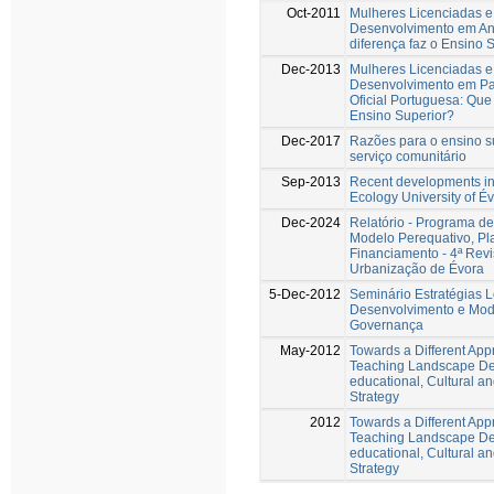
Oct-2011
Mulheres Licenciadas 
Desenvolvimento em An
diferença faz o Ensino 
Dec-2013
Mulheres Licenciadas 
Desenvolvimento em Pa
Oficial Portuguesa: Que 
Ensino Superior?
Dec-2017
Razões para o ensino su
serviço comunitário
Sep-2013
Recent developments i
Ecology University of Év
Dec-2024
Relatório - Programa d
Modelo Perequativo, Pl
Financiamento - 4ª Rev
Urbanização de Évora
5-Dec-2012
Seminário Estratégias L
Desenvolvimento e Mod
Governança
May-2012
Towards a Different App
Teaching Landscape Des
educational, Cultural an
Strategy
2012
Towards a Different App
Teaching Landscape Des
educational, Cultural an
Strategy