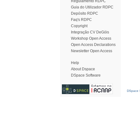
Regulamento RDPC
Guia do Utilizador RDPC
Depósito RDPC
Faq's RDPC
Copyright
Integração CV DeGóis
Workshop Open Access
Open Access Declarations
Newsletter Open Access
Help
About Dspace
DSpace Software
DSpace S