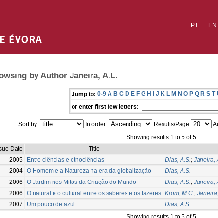
PT
EN
owsing by Author Janeira, A.L.
0-9
A
B
C
D
E
F
G
H
I
J
K
L
M
N
O
P
Q
R
S
T
Jump to:
or enter first few letters:
Sort by:
In order:
Results/Page
Au
Showing results 1 to 5 of 5
ssue Date
Title
2005
Entre ciências e etnociências
Dias, A.S.
;
Janeira, 
2004
O Homem e a Natureza na era da globalização
Dias, A.S.
2006
O Jardim nos Mitos da Criação do Mundo
Dias, A.S.
;
Janeira, 
2006
O natural e o cultural entre os saberes e os fazeres
Krom, M.C.
;
Janeira,
2007
Um pouco de azul
Dias, A.S.
Showing results 1 to 5 of 5