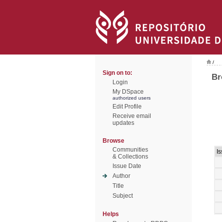
/
Sign on to:
Br
Login
My DSpace
authorized users
Edit Profile
Receive email
updates
Browse
Communities
I
& Collections
Issue Date
Author
Title
Subject
Helps