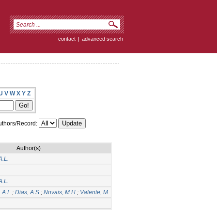
contact
|
advanced search
U
V
W
X
Y
Z
thors/Record:
Author(s)
A.L.
A.L.
 A.L.
;
Dias, A.S.
;
Novais, M.H.
;
Valente, M.