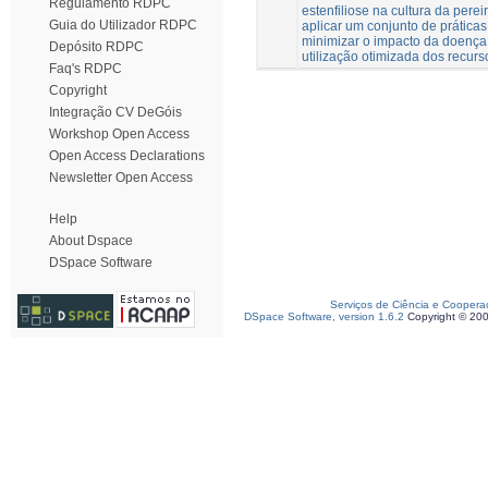
Regulamento RDPC
estenfiliose na cultura da perei
Guia do Utilizador RDPC
aplicar um conjunto de prática
minimizar o impacto da doença
Depósito RDPC
utilização otimizada dos recurs
Faq's RDPC
Copyright
Integração CV DeGóis
Workshop Open Access
Open Access Declarations
Newsletter Open Access
Help
About Dspace
DSpace Software
Serviços de Ciência e Coopera
DSpace Software, version 1.6.2
Copyright © 20