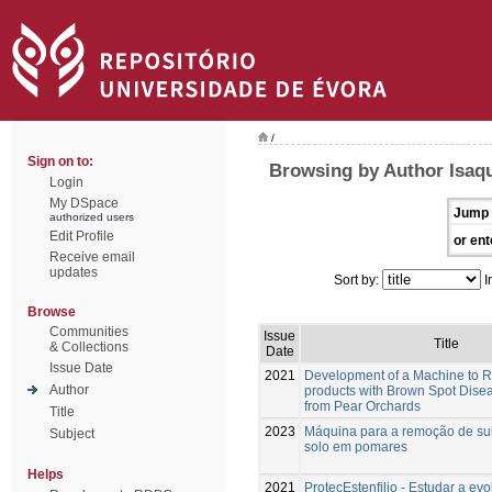
/
Sign on to:
Browsing by Author Isaq
Login
My DSpace
Jump 
authorized users
Edit Profile
or ent
Receive email
updates
Sort by:
I
Browse
Communities
Issue
Title
& Collections
Date
Issue Date
2021
Development of a Machine to 
Author
products with Brown Spot Dise
from Pear Orchards
Title
2023
Máquina para a remoção de su
Subject
solo em pomares
Helps
2021
ProtecEstenfilio - Estudar a ev