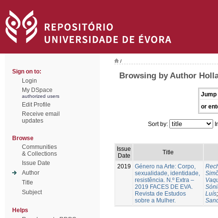
/
Sign on to:
Browsing by Author Holl
Login
My DSpace
Jump 
authorized users
Edit Profile
or ent
Receive email
updates
Sort by:
I
Browse
Communities
Issue
Title
& Collections
Date
Issue Date
2019
Género na Arte: Corpo,
Rech
Author
sexualidade, identidade,
Sim
resistência. N.º Extra –
Vaqu
Title
2019 FACES DE EVA.
Sóni
Subject
Revista de Estudos
Luís
sobre a Mulher.
Sand
Helps