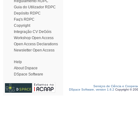
Regulamento RDPC
Guia do Utilizador RDPC
Depósito RDPC
Faq's RDPC
Copyright
Integração CV DeGóis
Workshop Open Access
Open Access Declarations
Newsletter Open Access
Help
About Dspace
DSpace Software
Serviços de Ciência e Coopera
DSpace Software, version 1.6.2
Copyright © 20