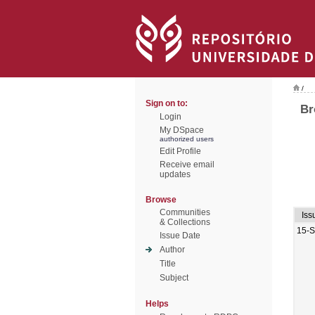
/
Sign on to:
Br
Login
My DSpace
authorized users
Edit Profile
Receive email
updates
Browse
Communities
Iss
& Collections
15-
Issue Date
Author
Title
Subject
Helps