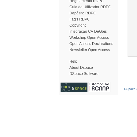
Regulamento RDPC
Guia do Utilizador RDPC
Depósito RDPC
Faq's RDPC
Copyright
Integração CV DeGóis
Workshop Open Access
Open Access Declarations
Newsletter Open Access
Help
About Dspace
DSpace Software
DSpace S