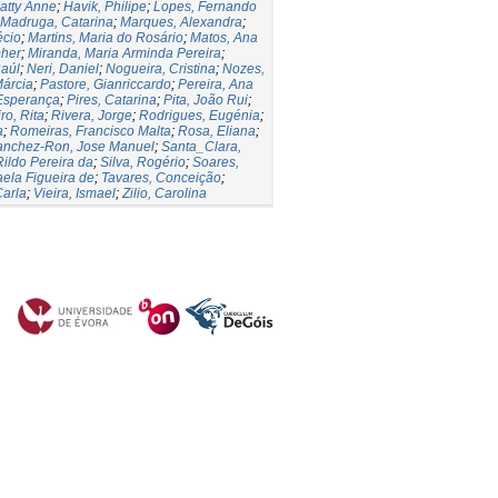
atty Anne
;
Havik, Philipe
;
Lopes, Fernando
Madruga, Catarina
;
Marques, Alexandra
;
écio
;
Martins, Maria do Rosário
;
Matos, Ana
pher
;
Miranda, Maria Arminda Pereira
;
Raúl
;
Neri, Daniel
;
Nogueira, Cristina
;
Nozes,
Márcia
;
Pastore, Gianriccardo
;
Pereira, Ana
Esperança
;
Pires, Catarina
;
Pita, João Rui
;
ro, Rita
;
Rivera, Jorge
;
Rodrigues, Eugénia
;
a
;
Romeiras, Francisco Malta
;
Rosa, Eliana
;
anchez-Ron, Jose Manuel
;
Santa_Clara,
Rildo Pereira da
;
Silva, Rogério
;
Soares,
ela Figueira de
;
Tavares, Conceição
;
Carla
;
Vieira, Ismael
;
Zilio, Carolina