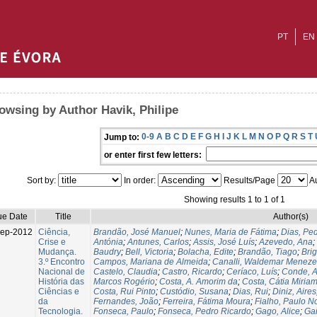
PT
EN
owsing by Author Havik, Philipe
0-9
A
B
C
D
E
F
G
H
I
J
K
L
M
N
O
P
Q
R
S
T
Jump to:
or enter first few letters:
Sort by:
In order:
Results/Page
Au
Showing results 1 to 1 of 1
ue Date
Title
Author(s)
Sep-2012
Ciência,
Brandão, José Manuel
;
Nunes, Maria de Fátima
;
Dias, Pe
Crise e
Antónia
;
Antunes, Carlos
;
Assis, José Luís
;
Azevedo, Ana
;
Mudança.
Baudry
;
Bell, Victoria
;
Bolacha, Edite
;
Brandão, Tiago
;
Bri
3.º Encontro
Campos, Mariana de Almeida
;
Canalli, Waldemar Meneze
Nacional de
Castelo, Claudia
;
Castro, Ricardo
;
Ceríaco, Luís
;
Conde, A
História das
Marcos Rogério
;
Costa, A. Amorim da
;
Costa, Cátia Miria
Ciências e
Costa, Rui Pinto
;
Custódio, Susana
;
Dias, Rui
;
Diniz, Aires
da
Fernandes, João
;
Ferreira, Fátima Moura
;
Fialho, Paulo N
Tecnologia.
Fonseca, Paulo
;
Fonseca, Pedro Ricardo
;
Gago, Alice
;
Ga