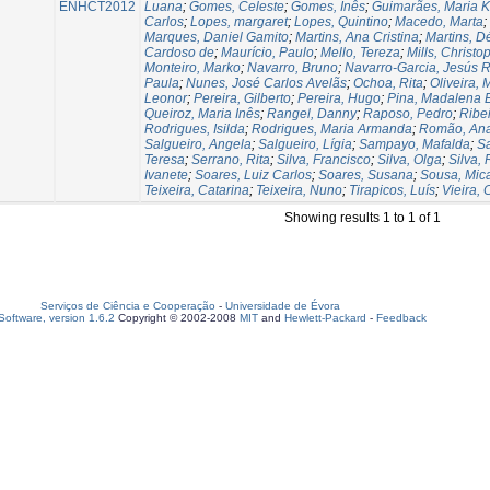
ENHCT2012
Luana
;
Gomes, Celeste
;
Gomes, Inês
;
Guimarães, Maria K
Carlos
;
Lopes, margaret
;
Lopes, Quintino
;
Macedo, Marta
;
Marques, Daniel Gamito
;
Martins, Ana Cristina
;
Martins, D
Cardoso de
;
Maurício, Paulo
;
Mello, Tereza
;
Mills, Christo
Monteiro, Marko
;
Navarro, Bruno
;
Navarro-Garcia, Jesús 
Paula
;
Nunes, José Carlos Avelãs
;
Ochoa, Rita
;
Oliveira, 
Leonor
;
Pereira, Gilberto
;
Pereira, Hugo
;
Pina, Madalena 
Queiroz, Maria Inês
;
Rangel, Danny
;
Raposo, Pedro
;
Ribei
Rodrigues, Isilda
;
Rodrigues, Maria Armanda
;
Romão, An
Salgueiro, Angela
;
Salgueiro, Lígia
;
Sampayo, Mafalda
;
S
Teresa
;
Serrano, Rita
;
Silva, Francisco
;
Silva, Olga
;
Silva, 
Ivanete
;
Soares, Luiz Carlos
;
Soares, Susana
;
Sousa, Mica
Teixeira, Catarina
;
Teixeira, Nuno
;
Tirapicos, Luís
;
Vieira, 
Showing results 1 to 1 of 1
Serviços de Ciência e Cooperação
-
Universidade de Évora
oftware, version 1.6.2
Copyright © 2002-2008
MIT
and
Hewlett-Packard
-
Feedback