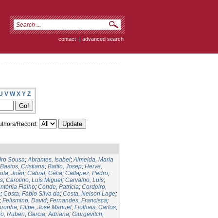
contact
|
advanced search
U
V
W
X
Y
Z
thors/Record:
dro Sousa
;
Abrantes, Isabel
;
Almeida, Maria
Bastos, Cristiana
;
Battlo, Josep
;
Herve,
gola, João
;
Cabral, Célia
;
Callapez, Pedro
;
s
;
Carolino, Luís Miguel
;
Carvalho, Luís
;
ntónia Fialho
;
Conde, Patrícia
;
Cordeiro,
m
;
Costa, Fábio Silva da
;
Costa, Nelson Lage
;
;
Felismino, David
;
Fernandes, Francisca
;
oronha
;
Filipe, José Manuel
;
Fiolhais, Carlos
;
io, Ruben
;
Garcia, Adriana
;
Giurgevitch,