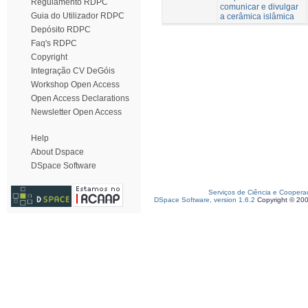
Regulamento RDPC
comunicar e divulgar
Guia do Utilizador RDPC
a cerâmica islâmica
Depósito RDPC
Faq's RDPC
Copyright
Integração CV DeGóis
Workshop Open Access
Open Access Declarations
Newsletter Open Access
Help
About Dspace
DSpace Software
Serviços de Ciência e Coopera
DSpace Software, version 1.6.2
Copyright © 20