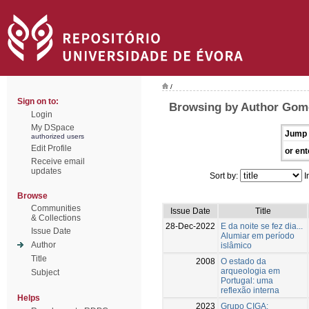
/
Sign on to:
Browsing by Author Gome
Login
My DSpace
Jump 
authorized users
Edit Profile
or ent
Receive email
updates
Sort by:
I
Browse
Communities
Issue Date
Title
& Collections
28-Dec-2022
E da noite se fez dia...
Issue Date
Alumiar em período
Author
islâmico
Title
2008
O estado da
arqueologia em
Subject
Portugal: uma
reflexão interna
Helps
2023
Grupo CIGA: