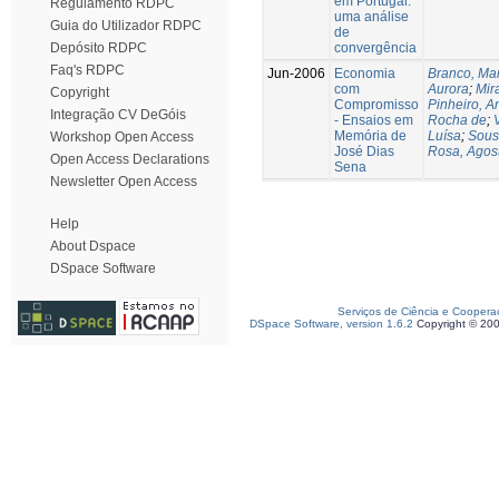
em Portugal:
Regulamento RDPC
uma análise
Guia do Utilizador RDPC
de
convergência
Depósito RDPC
Faq's RDPC
Jun-2006
Economia
Branco, Ma
com
Aurora
;
Mir
Copyright
Compromisso
Pinheiro, A
Integração CV DeGóis
- Ensaios em
Rocha de
;
Memória de
Luísa
;
Sous
Workshop Open Access
José Dias
Rosa, Agost
Open Access Declarations
Sena
Newsletter Open Access
Help
About Dspace
DSpace Software
Serviços de Ciência e Coopera
DSpace Software, version 1.6.2
Copyright © 20