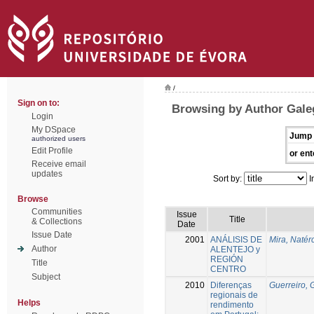
/
Sign on to:
Browsing by Author Gale
Login
My DSpace
Jump 
authorized users
Edit Profile
or ent
Receive email
updates
Sort by:
I
Browse
Communities
Issue
Title
& Collections
Date
Issue Date
2001
ANÁLISIS DE
Mira, Natér
Author
ALENTEJO y
REGIÓN
Title
CENTRO
Subject
2010
Diferenças
Guerreiro, 
regionais de
Helps
rendimento