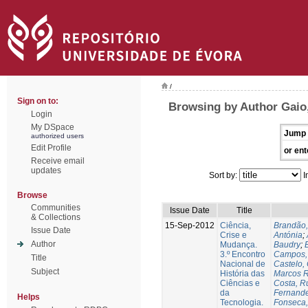
/
Sign on to:
Browsing by Author Gaio
Login
My DSpace
Jump 
authorized users
Edit Profile
or ent
Receive email
updates
Sort by:
I
Browse
Communities
Issue Date
Title
& Collections
15-Sep-2012
Ciência,
Brandão,
Issue Date
Crise e
Antónia
;
Author
Mudança.
Baudry
;
B
3.º Encontro
Campos, 
Title
Nacional de
Castelo,
Subject
História das
Marcos R
Ciências e
Costa, Ru
da
Fernande
Helps
Tecnologia.
Fonseca,