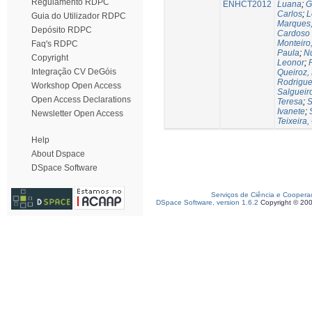
Regulamento RDPC
ENHCT2012
Luana
;
G
Carlos
;
L
Guia do Utilizador RDPC
Marques,
Depósito RDPC
Cardoso
Monteiro
Faq's RDPC
Paula
;
Nu
Copyright
Leonor
;
Integração CV DeGóis
Queiroz,
Rodrigues
Workshop Open Access
Salgueir
Open Access Declarations
Teresa
;
S
Ivanete
;
Newsletter Open Access
Teixeira,
Help
About Dspace
DSpace Software
Serviços de Ciência e Coopera
DSpace Software, version 1.6.2
Copyright © 20