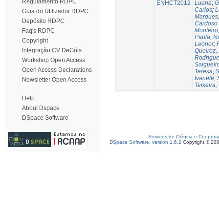
Regulamento RDPC
ENHCT2012
Luana
;
G
Carlos
;
L
Guia do Utilizador RDPC
Marques,
Depósito RDPC
Cardoso
Monteiro
Faq's RDPC
Paula
;
Nu
Copyright
Leonor
;
Integração CV DeGóis
Queiroz,
Rodrigues
Workshop Open Access
Salgueir
Open Access Declarations
Teresa
;
S
Ivanete
;
Newsletter Open Access
Teixeira,
Help
About Dspace
DSpace Software
Serviços de Ciência e Coopera
DSpace Software, version 1.6.2
Copyright © 20