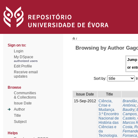
/
Sign on to:
Browsing by Author Gago
Login
My DSpace
Jump 
authorized users
Edit Profile
or ent
Receive email
updates
Sort by:
I
Browse
Communities
Issue Date
Title
& Collections
15-Sep-2012
Ciência,
Brandão,
Issue Date
Crise e
Antónia
;
Author
Mudança.
Baudry
;
B
3.º Encontro
Campos, 
Title
Nacional de
Castelo,
Subject
História das
Marcos R
Ciências e
Costa, Ru
da
Fernande
Helps
Tecnologia.
Fonseca,