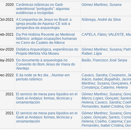
2020
Cerâmicas islâmicas no Garb
Gómez Martínez, Susana
setentrional “português”: algumas
evidências e incógnitas
Oct-2021
A Companhia de Jesus no Brasil: a
Nóbrega, André da Silva
igreja jesuíta de Aquiraz-CE sob a
perspectiva da arqueologia
Feb-2021
Da Pré-história Recente ao Medieval
CAPELA, Fábio
;
VALENTE, Mar
Islâmico: antigas ocupações humanas
no Cerro do Castelo de Alferce
ov-2020
Didática Arqueológica, experiências do
Gómez Martínez, Susana
;
Palm
Projeto Mértola Vila Museu
Rafael, Lígia
May-2023
Do documento à arqueologia no
Baião, Francisco José Serpa
Convento do Bom Jesus de Viana do
Alentejo
Dec-2022
E da noite se fez dia... Alumiar em
Cavaco, Sandra
;
Covaneiro, J
período islâmico
Inácio, Isabel
;
Bugalhão, Jacin
Martínez, Susana
;
Gonçalves, 
Constança
;
Catarino, Helena
2021
El servicio de mesa para líquidos en el
Gómez Martínez, Susana
;
Gonç
Garb al-Andalus: formas, técnicas y
Marco
;
Lopes, Gonçalo
;
Santos
ornamentación
Helena
;
Cavaco, Sandra
;
Coel
Fernandes, Isabel Cristina
;
Gom
2021
El servicio de mesa para líquidos en el
Gómez Martínez, Susana
;
Gonç
Garb al-Andalus: formas, técnicas y
Lopes, Gonçalo
;
Santos, Cons
ornamentación
Helena
;
Coelho, Catarina
;
Cav
Fernandes, Isabel Cristina
;
Gom