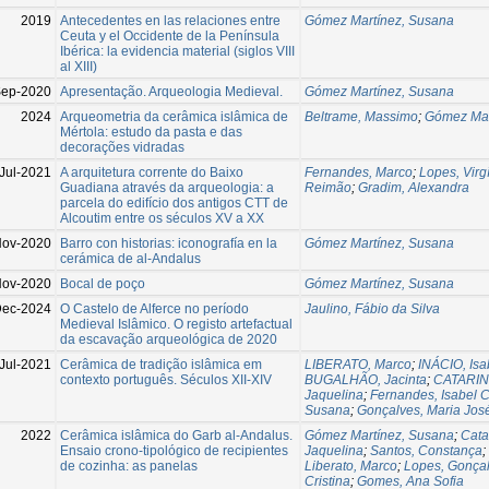
2019
Antecedentes en las relaciones entre
Gómez Martínez, Susana
Ceuta y el Occidente de la Península
Ibérica: la evidencia material (siglos VIII
al XIII)
ep-2020
Apresentação. Arqueologia Medieval.
Gómez Martínez, Susana
2024
Arqueometria da cerâmica islâmica de
Beltrame, Massimo
;
Gómez Mar
Mértola: estudo da pasta e das
decorações vidradas
Jul-2021
A arquitetura corrente do Baixo
Fernandes, Marco
;
Lopes, Virgí
Guadiana através da arqueologia: a
Reimão
;
Gradim, Alexandra
parcela do edifício dos antigos CTT de
Alcoutim entre os séculos XV a XX
ov-2020
Barro con historias: iconografía en la
Gómez Martínez, Susana
cerámica de al-Andalus
ov-2020
Bocal de poço
Gómez Martínez, Susana
Dec-2024
O Castelo de Alferce no período
Jaulino, Fábio da Silva
Medieval Islâmico. O registo artefactual
da escavação arqueológica de 2020
Jul-2021
Cerâmica de tradição islâmica em
LIBERATO, Marco
;
INÁCIO, Isa
contexto português. Séculos XII-XIV
BUGALHÃO, Jacinta
;
CATARIN
Jaquelina
;
Fernandes, Isabel C
Susana
;
Gonçalves, Maria Jos
2022
Cerâmica islâmica do Garb al-Andalus.
Gómez Martínez, Susana
;
Cata
Ensaio crono-tipológico de recipientes
Jaquelina
;
Santos, Constança
;
de cozinha: as panelas
Liberato, Marco
;
Lopes, Gonça
Cristina
;
Gomes, Ana Sofia