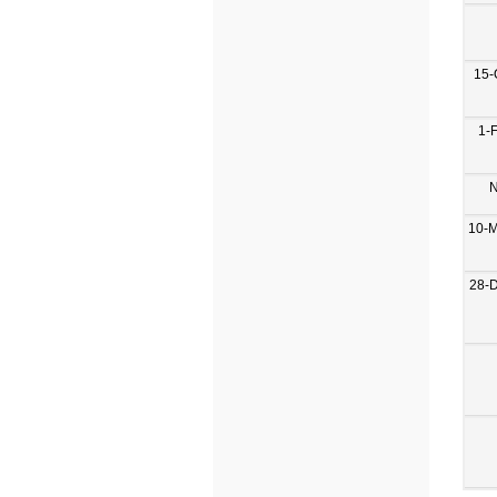
15-
1-
N
10-
28-