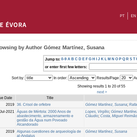
PT
EN
owsing by Author Gómez Martínez, Susana
0-9
A
B
C
D
E
F
G
H
I
J
K
L
M
N
O
P
Q
R
S
T
Jump to:
or enter first few letters:
Sort by:
In order:
Results/Page
Au
Showing results 1 to 20 of 55
next >
ue Date
Title
2019
36. Crisol de orfebre
Gómez Martínez, Susana
;
Rafa
Jul-2021
Águas de Mértola: 2000 Anos de
Lopes, Virgílio
;
Gómez Martíne
abastecimento, armazenamento e
Cláudio
;
Costa, Miguel Reimã
gestão da Água num Povoado
Alcandorado
2019
Algunas cuestiones de arqueología de
Gómez Martínez, Susana
al-Andalus