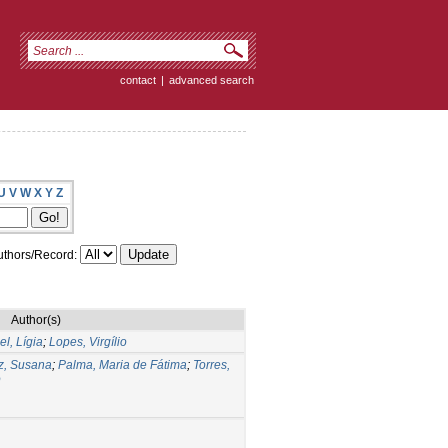
contact
|
advanced search
U
V
W
X
Y
Z
thors/Record:
Author(s)
el, Lígia
;
Lopes, Virgílio
z, Susana
;
Palma, Maria de Fátima
;
Torres,
o