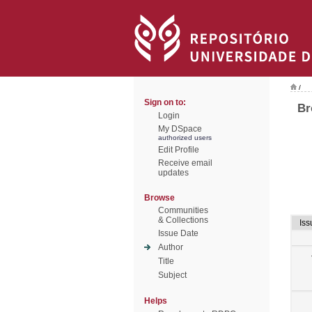
/
Sign on to:
Br
Login
My DSpace
authorized users
Edit Profile
Receive email
updates
Browse
Communities
& Collections
Iss
Issue Date
Author
Title
Subject
Helps