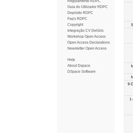
Regulamento RDPC
Guia do Utilizador RDPC
Depósito RDPC
Faq's RDPC
Copyright
S
Integração CV DeGóis
Workshop Open Access
Open Access Declarations
Newsletter Open Access
Help
About Dspace
N
DSpace Software
N
9-
1-