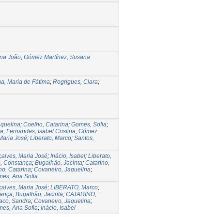
ia João
;
Gómez Martínez, Susana
a, Maria de Fátima
;
Rogrigues, Clara
;
aquelina
;
Coelho, Catarina
;
Gomes, Sofia
;
ta
;
Fernandes, Isabel Cristina
;
Gómez
Maria José
;
Liberato, Marco
;
Santos,
alves, Maria José
;
Inácio, Isabel
;
Liberato,
, Constança
;
Bugalhão, Jacinta
;
Catarino,
ho, Catarina
;
Covaneiro, Jaquelina
;
es, Ana Sofia
alves, Maria José
;
LIBERATO, Marco
;
tança
;
Bugalhão, Jacinta
;
CATARINO,
aco, Sandra
;
Covaneiro, Jaquelina
;
es, Ana Sofia
;
Inácio, Isabel