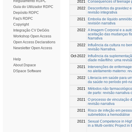
Regulamento RDPC
2021
Consequences of teenage 
Guia do Utilizador RDPC
2022
Desconfortos da gravidez e
revisão integrativa
Depósito RDPC
Faq's RDPC
2021
Embolia de líquido amniótic
revisión narrativa
Copyright
2022
A Imagem Corporal e a aut
Integração CV DeGóis
aceitação das mudanças fís
Workshop Open Access
Narrativa
Open Access Declarations
2022
Influência da cultura no b
Newsletter Open Access
revisão Narrativa.
Oct-2022
Influência da suplementação
Help
díade mãe/filho: uma revisã
About Dspace
2021
Intervenções de enfermage
no aleitamento materno: rev
DSpace Software
2022
Literacia em saúde para u
da saúde no período pré-na
2021
Métodos não farmacológicos
de parto: revisão narrativa d
2021
O processo de vinculação 
revisão narrativa
2021
Risco de infeção em pesso
submetidos a hemodiálise
2021
Sexual Competence in High
in a Multi-centric Project i