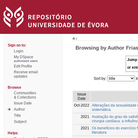
/
Sign on to:
Browsing by Author Frias
Login
My DSpace
Jump 
authorized users
Edit Profile
or ent
Receive email
updates
Sort by:
I
Browse
Communities
Issue
& Collections
Date
Issue Date
Oct-2022
Alterações da sexualidade 
Author
sistemática.
Title
2021
Avaliação do grau de satis
cirurgia cardíaca: a influ
Subject
2021
Os benefícios do exercício f
literatura
Helps