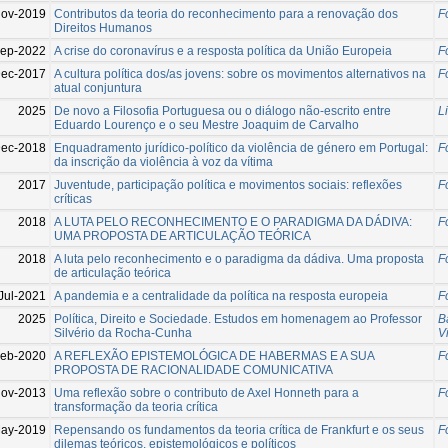
ov-2019
Contributos da teoria do reconhecimento para a renovação dos
F
Direitos Humanos
Sep-2022
A crise do coronavírus e a resposta política da União Europeia
F
ec-2017
A cultura política dos/as jovens: sobre os movimentos alternativos na
F
atual conjuntura
2025
De novo a Filosofia Portuguesa ou o diálogo não-escrito entre
L
Eduardo Lourenço e o seu Mestre Joaquim de Carvalho
ec-2018
Enquadramento jurídico-político da violência de género em Portugal:
F
da inscrição da violência à voz da vítima
2017
Juventude, participação política e movimentos sociais: reflexões
F
críticas
2018
A LUTA PELO RECONHECIMENTO E O PARADIGMA DA DÁDIVA:
F
UMA PROPOSTA DE ARTICULAÇÃO TEÓRICA
2018
A luta pelo reconhecimento e o paradigma da dádiva. Uma proposta
F
de articulação teórica
Jul-2021
A pandemia e a centralidade da política na resposta europeia
F
2025
Política, Direito e Sociedade. Estudos em homenagem ao Professor
B
Silvério da Rocha-Cunha
V
eb-2020
A REFLEXÃO EPISTEMOLÓGICA DE HABERMAS E A SUA
F
PROPOSTA DE RACIONALIDADE COMUNICATIVA
ov-2013
Uma reflexão sobre o contributo de Axel Honneth para a
F
transformação da teoria crítica
ay-2019
Repensando os fundamentos da teoria crítica de Frankfurt e os seus
F
dilemas teóricos, epistemológicos e políticos