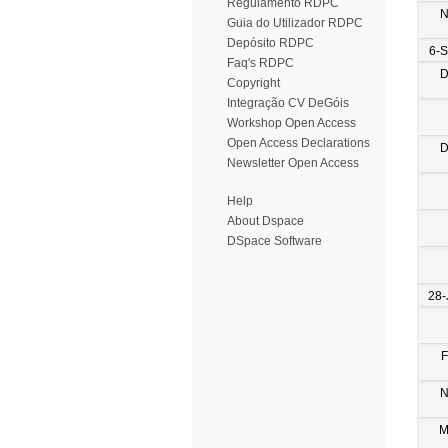
Regulamento RDPC
N
Guia do Utilizador RDPC
Depósito RDPC
6-
Faq's RDPC
D
Copyright
Integração CV DeGóis
Workshop Open Access
Open Access Declarations
D
Newsletter Open Access
Help
About Dspace
DSpace Software
28-
F
N
M