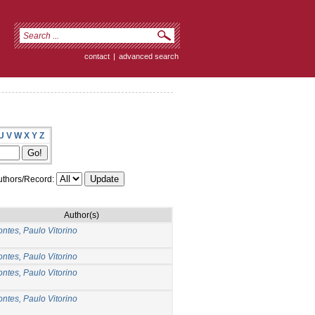
contact
|
advanced search
U
V
W
X
Y
Z
thors/Record:
Author(s)
ontes, Paulo Vitorino
ontes, Paulo Vitorino
ontes, Paulo Vitorino
ontes, Paulo Vitorino