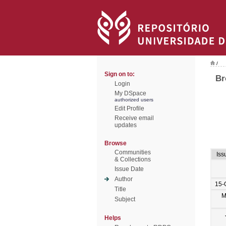
/
Sign on to:
Br
Login
My DSpace
authorized users
Edit Profile
Receive email
updates
Browse
Communities
Iss
& Collections
Issue Date
Author
15-
Title
M
Subject
Helps