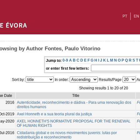
PT
EN
owsing by Author Fontes, Paulo Vitorino
0-9
A
B
C
D
E
F
G
H
I
J
K
L
M
N
O
P
Q
R
S
T
Jump to:
or enter first few letters:
Sort by:
In order:
Results/Page
Au
Showing results 1 to 20 of 20
ue Date
Title
2016
Autenticidade, reconhecimento e dádiva - Para uma renovação dos
F
direitos humanos
Oct-2019
Axel Honneth e a sua teoria plural da justiça
F
ay-2020
AXEL HONNETH'S NORMATIVE PROPOSAL FOR THE RENEWAL
F
OF HUMAN RIGHTS
Jul-2016
Cidadania global e os novos movimentos juvenis: lutas por
F
redistribuição e reconhecimento