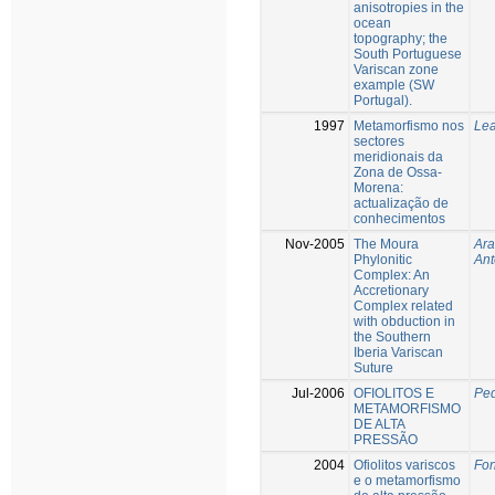
anisotropies in the
ocean
topography; the
South Portuguese
Variscan zone
example (SW
Portugal).
1997
Metamorfismo nos
Lea
sectores
meridionais da
Zona de Ossa-
Morena:
actualização de
conhecimentos
Nov-2005
The Moura
Ara
Phylonitic
Ant
Complex: An
Accretionary
Complex related
with obduction in
the Southern
Iberia Variscan
Suture
Jul-2006
OFIOLITOS E
Ped
METAMORFISMO
DE ALTA
PRESSÃO
2004
Ofiolitos variscos
Fon
e o metamorfismo