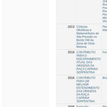
Joã
Rod
Fra
Ron
Per
Mic
Vie
2013
Cinturas
Ped
Ofiolíticas e
Mat
Metamorfismo de
Alta Pressão no
Bordo SW da
Zona de Ossa
Morena
2016
CONTRIBUTO
Fon
PARA O
DISCERNIMENTO
ATUAL DAS
ORIGENS DA
RAÇA CAPRINA
SERPENTINA
2016
CONTRIBUTO
Bru
PARA UM
MELHOR
ENTENDIMENTO
DAS ORIGENS
DA RAÇA
CAPRINA
SERPENTINA
2006
Evolução
Ped