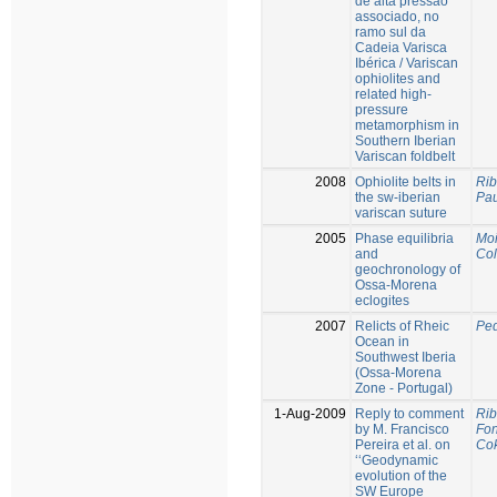
de alta pressão
associado, no
ramo sul da
Cadeia Varisca
Ibérica / Variscan
ophiolites and
related high-
pressure
metamorphism in
Southern Iberian
Variscan foldbelt
2008
Ophiolite belts in
Rib
the sw-iberian
Pa
variscan suture
2005
Phase equilibria
Moi
and
Co
geochronology of
Ossa-Morena
eclogites
2007
Relicts of Rheic
Ped
Ocean in
Southwest Iberia
(Ossa-Morena
Zone - Portugal)
1-Aug-2009
Reply to comment
Rib
by M. Francisco
Fon
Pereira et al. on
Cok
‘‘Geodynamic
evolution of the
SW Europe