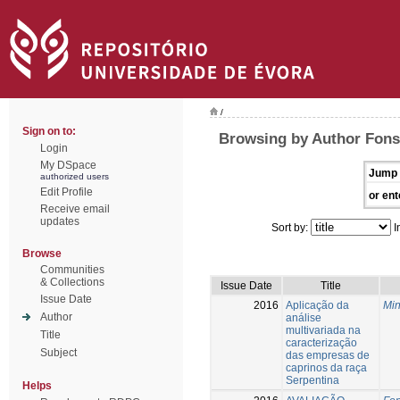
/
Sign on to:
Browsing by Author Fons
Login
My DSpace
Jump 
authorized users
Edit Profile
or ent
Receive email
updates
Sort by:
I
Browse
Communities
& Collections
Issue Date
Title
Issue Date
2016
Aplicação da
Min
Author
análise
multivariada na
Title
caracterização
Subject
das empresas de
caprinos da raça
Serpentina
Helps