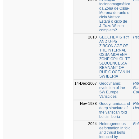
tectonomagmática
da Zona de Ossa-
Morena durante o
ciclo Varisco:
Estará o ciclo de
J. Tuzo Wilson
completo?
2010
GEOCHEMISTRY
Ped
AND U-Pb
ZIRCON AGE OF
THE INTERNAL
OSSA-MORENA
ZONE OPHIOLITE
SEQUENCES: A
REMNANT OF
RHEIC OCEAN IN
SW IBERIA
14-Dec-2007
Geodynamic
Rib
evolution of the
Fon
SW Europe
Cok
Variscides
Nov-1988
Geodynamics and
Rib
deep structure of
He
the variscan fold
belt in Iberia
2024
Heterogeneous
Bol
deformation in fold
and thrust belts
induced by