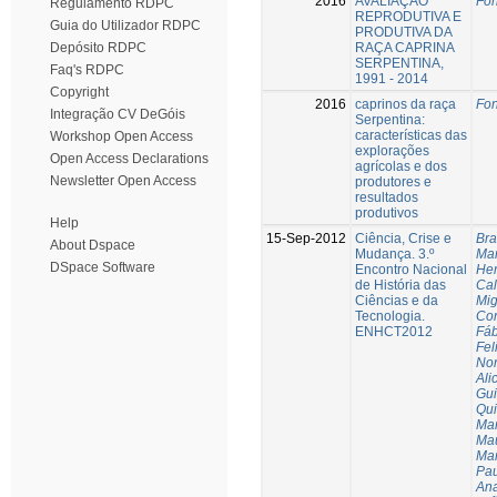
2016
AVALIAÇÃO
Fon
Regulamento RDPC
REPRODUTIVA E
Guia do Utilizador RDPC
PRODUTIVA DA
RAÇA CAPRINA
Depósito RDPC
SERPENTINA,
Faq's RDPC
1991 - 2014
Copyright
2016
caprinos da raça
Fon
Integração CV DeGóis
Serpentina:
características das
Workshop Open Access
explorações
Open Access Declarations
agrícolas e dos
Newsletter Open Access
produtores e
resultados
produtivos
Help
15-Sep-2012
Ciência, Crise e
Bra
About Dspace
Mudança. 3.º
Mar
DSpace Software
Encontro Nacional
Her
de História das
Cal
Ciências e da
Mig
Tecnologia.
Con
ENHCT2012
Fáb
Fel
No
Ali
Gui
Qui
Mar
Mau
Ma
Pa
An