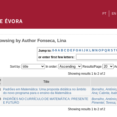
PT
EN
owsing by Author Fonseca, Lina
0-9
A
B
C
D
E
F
G
H
I
J
K
L
M
N
O
P
Q
R
S
T
Jump to:
or enter first few letters:
Sort by:
In order:
Results/Page
Au
Showing results 1 to 2 of 2
e
Title
e
1
Padrões em Matemática: Uma proposta didática no âmbito
Borralho, António
do novo programa para o ensino da Matemática
Ana
;
Cabrita, Isab
8
PADRÕES NO CURRÍCULO DE MATEMÁTICA: PRESENTE
Borralho, António
E FUTURO
Pimentel, Teresa
;
Showing results 1 to 2 of 2