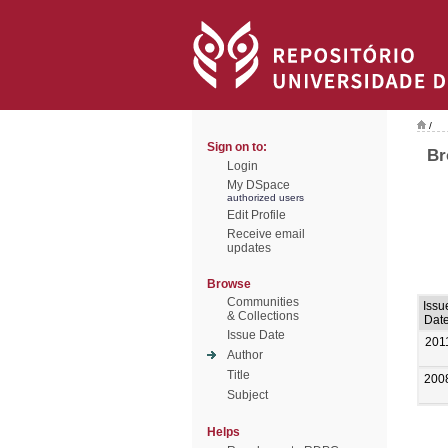
/
Sign on to:
Br
Login
My DSpace
authorized users
Edit Profile
Receive email
updates
Browse
Communities
Issu
& Collections
Dat
Issue Date
201
Author
Title
200
Subject
Helps