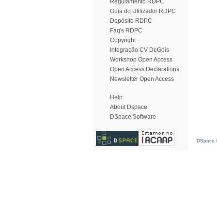
Regulamento RDPC
Guia do Utilizador RDPC
Depósito RDPC
Faq's RDPC
Copyright
Integração CV DeGóis
Workshop Open Access
Open Access Declarations
Newsletter Open Access
Help
About Dspace
DSpace Software
DSpace S