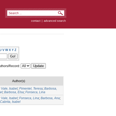
contact
|
advanced search
U
V
W
X
Y
Z
thors/Record:
Author(s)
;
Vale, Isabel
;
Pimentel, Teresa
;
Barbosa,
el
;
Barbosa, Elsa
;
Fonseca, Lina
;
Vale, Isabel
;
Fonseca, Lina
;
Barbosa, Ana
;
Cabrita, Isabel