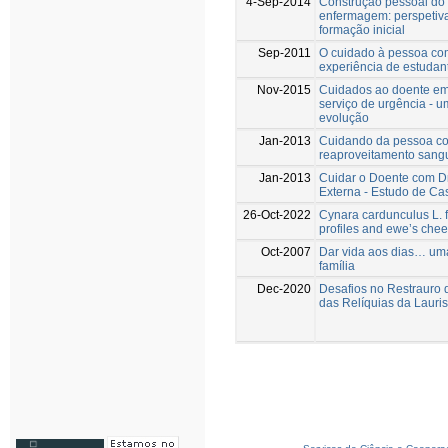
4-Sep-2014
Construção pessoal do
enfermagem: perspetiv
formação inicial
Sep-2011
O cuidado à pessoa com
experiência de estuda
Nov-2015
Cuidados ao doente em 
serviço de urgência - 
evolução
Jan-2013
Cuidando da pessoa com
reaproveitamento sang
Jan-2013
Cuidar o Doente com D
Externa - Estudo de Ca
26-Oct-2022
Cynara cardunculus L. 
profiles and ewe’s chee
Oct-2007
Dar vida aos dias… um
família
Dec-2020
Desafios no Restrauro 
das Relíquias da Lauris