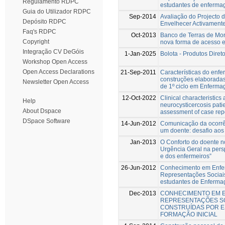
Regulamento RDPC
estudantes de enferm
Guia do Utilizador RDPC
Sep-2014
Avaliação do Projecto d
Depósito RDPC
Envelhecer Activament
Faq's RDPC
Oct-2013
Banco de Terras de Mo
Copyright
nova forma de acesso e 
Integração CV DeGóis
1-Jan-2025
Bolota - Produtos Diret
Workshop Open Access
Open Access Declarations
21-Sep-2011
Características do enfe
construções elaboradas
Newsletter Open Access
de 1º ciclo em Enferm
12-Oct-2022
Clinical characteristic
Help
neurocysticercosis patie
About Dspace
assessment of case rep
DSpace Software
14-Jun-2012
Comunicação da ocorrê
um doente: desafio aos
Jan-2013
O Conforto do doente n
Urgência Geral na pers
e dos enfermeiros”
26-Jun-2012
Conhecimento em Enf
Representações Sociais
estudantes de Enferm
Dec-2013
CONHECIMENTO EM 
REPRESENTAÇÕES SO
CONSTRUÍDAS POR 
FORMAÇÃO INICIAL