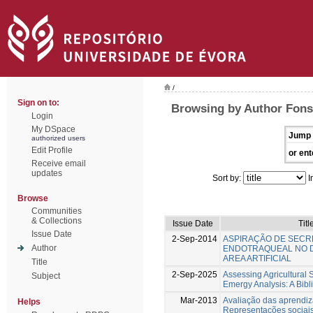
/
Sign on to:
Browsing by Author Fons
Login
My DSpace
Jump 
authorized users
Edit Profile
or ent
Receive email
updates
Sort by:
I
Browse
Communities
& Collections
Issue Date
Titl
Issue Date
2-Sep-2014
ASPIRAÇÃO DE SEC
Author
ENDOTRAQUEAL NO D
AREA ARTIFICIAL
Title
2-Sep-2025
Assessing Agricultural
Subject
Emergy Analysis: A Bibl
Mar-2013
Avaliação das aprendi
Helps
Representações sociai