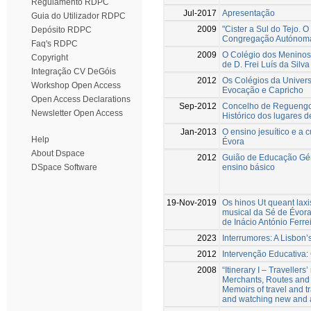
Regulamento RDPC
Jul-2017
Apresentação
Guia do Utilizador RDPC
2009
"Cister a Sul do Tejo. 
Depósito RDPC
Congregação Autónoma
Faq's RDPC
2009
O Colégio dos Meninos
Copyright
de D. Frei Luís da Silva
Integração CV DeGóis
2012
Os Colégios da Univers
Workshop Open Access
Evocação e Capricho
Open Access Declarations
Sep-2012
Concelho de Reguengo
Newsletter Open Access
Histórico dos lugares de
Jan-2013
O ensino jesuítico e a c
Help
Évora
About Dspace
2012
Guião de Educação Géne
ensino básico
DSpace Software
19-Nov-2019
Os hinos Ut queant laxis
musical da Sé de Évora
de Inácio António Ferre
2023
Interrumores: A Lisbon’
2012
Intervenção Educativa: 
2008
“Itinerary I – Travellers
Merchants, Routes and 
Memoirs of travel and t
and watching new and 