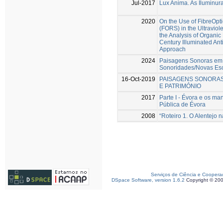
Jul-2017
Lux Anima. As Iluminur
2020
On the Use of Fibre­Opt
(FORS) in the Ultraviol
the Analysis of Organic
Century Illuminated An
Approach
2024
Paisagens Sonoras em
Sonoridades/Novas Es
16-Oct-2019
PAISAGENS SONORAS
E PATRIMÓNIO
2017
Parte I - Évora e os ma
Pública de Évora
2008
“Roteiro 1. O Alentejo 
Serviços de Ciência e Coopera
DSpace Software, version 1.6.2
Copyright © 20