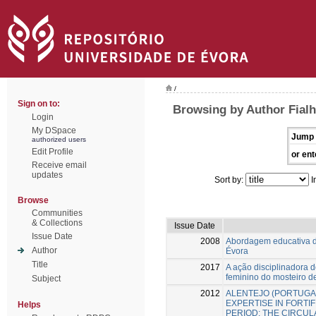
/
Sign on to:
Browsing by Author Fial
Login
My DSpace
Jump 
authorized users
Edit Profile
or ent
Receive email
updates
Sort by:
I
Browse
Communities
& Collections
Issue Date
Issue Date
2008
Abordagem educativa 
Author
Évora
Title
2017
A ação disciplinadora 
feminino do mosteiro de
Subject
2012
ALENTEJO (PORTUGAL
EXPERTISE IN FORTI
Helps
PERIOD: THE CIRCUL