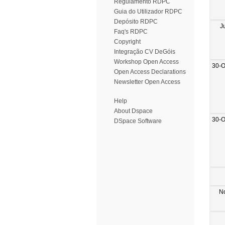
Regulamento RDPC
Guia do Utilizador RDPC
Depósito RDPC
J
Faq's RDPC
Copyright
Integração CV DeGóis
Workshop Open Access
30-O
Open Access Declarations
Newsletter Open Access
Help
About Dspace
30-O
DSpace Software
N