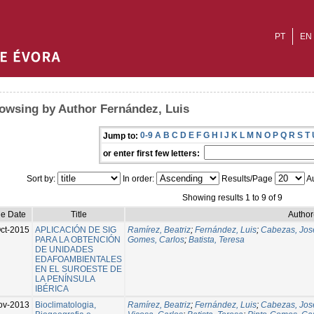
PT
EN
owsing by Author Fernández, Luis
0-9
A
B
C
D
E
F
G
H
I
J
K
L
M
N
O
P
Q
R
S
T
Jump to:
or enter first few letters:
Sort by:
In order:
Results/Page
Au
Showing results 1 to 9 of 9
ue Date
Title
Author
ct-2015
APLICACIÓN DE SIG
Ramírez, Beatriz
;
Fernández, Luis
;
Cabezas, Jos
PARA LA OBTENCIÓN
Gomes, Carlos
;
Batista, Teresa
DE UNIDADES
EDAFOAMBIENTALES
EN EL SUROESTE DE
LA PENÍNSULA
IBÉRICA
ov-2013
Bioclimatologia,
Ramírez, Beatriz
;
Fernández, Luis
;
Cabezas, Jos