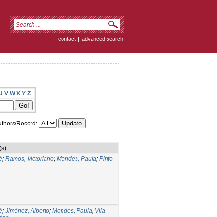
contact
|
advanced search
U
V
W
X
Y
Z
thors/Record:
(s)
é
;
Ramos, Victoriano
;
Mendes, Paula
;
Pinto-
é
;
Jiménez, Alberto
;
Mendes, Paula
;
Vila-