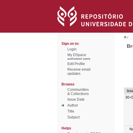
/
Sign on to:
Br
Login
My DSpace
authorized users
Edit Profile
Receive email
updates
Browse
Communities
Iss
& Collections
30-O
Issue Date
Author
Title
Subject
Helps
N