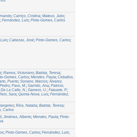
rlos
ernando
;
Carriço, Cristina
;
Mateus, Julio
;
;
Fernández, Luis
;
Pinto-Gomes, Carlos
 Luis
;
Cabezas, José
;
Pinto-Gomes, Carlos
;
z
;
Ramos, Victoriano
;
Batista, Teresa
;
to-Gomes, Carlos
;
Mendes, Paula
;
Ceballos,
rto, Puerto
;
Soriano, Marcos
;
Álvarez,
 Pedro
;
Pavo, M.
;
Garrido, Ana
;
Patricio,
;
De La Calle, N.
;
Gamero, U.
;
Fatuarte, P.
;
Reis, Sara
;
Quinta-Nova, Luis
;
Fernández,
iangeles
;
Ríos, Natalia
;
Batista, Teresa
;
, Carlos
é
;
Jiménez, Alberto
;
Mendes, Paula
;
Pinto-
esa
los
;
Pinto-Gomes, Carlos
;
Fernández, Luis
;