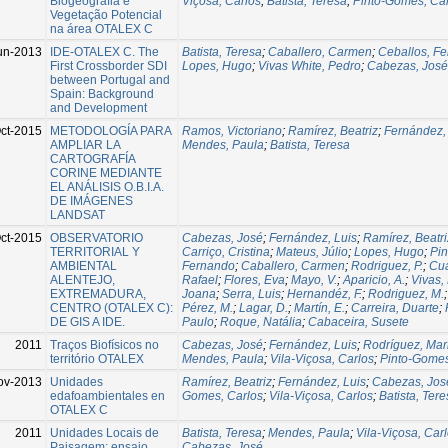
Biogeografia e
Viçosa, Carlos
;
Batista, Teresa
;
Pinto-Gomes, Ca
Vegetação Potencial
na área OTALEX C
un-2013
IDE-OTALEX C. The
Batista, Teresa
;
Caballero, Carmen
;
Ceballos, F
First Crossborder SDI
Lopes, Hugo
;
Vivas White, Pedro
;
Cabezas, José
between Portugal and
Spain: Background
and Development
ct-2015
METODOLOGÍA PARA
Ramos, Victoriano
;
Ramírez, Beatriz
;
Fernández,
AMPLIAR LA
Mendes, Paula
;
Batista, Teresa
CARTOGRAFÍA
CORINE MEDIANTE
EL ANÁLISIS O.B.I.A.
DE IMÁGENES
LANDSAT
ct-2015
OBSERVATORIO
Cabezas, José
;
Fernández, Luis
;
Ramírez, Beatri
TERRITORIAL Y
Carriço, Cristina
;
Mateus, Júlio
;
Lopes, Hugo
;
Pin
AMBIENTAL
Fernando
;
Caballero, Carmen
;
Rodriguez, P.
;
Cua
ALENTEJO,
Rafael
;
Flores, Eva
;
Mayo, V.
;
Aparicio, A.
;
Vivas,
EXTREMADURA,
Joana
;
Serra, Luis
;
Hernandéz, F.
;
Rodriguez, M.
CENTRO (OTALEX C):
Pérez, M.
;
Lagar, D.
;
Martín, E.
;
Carreira, Duarte
;
DE GIS A IDE.
Paulo
;
Roque, Natália
;
Cabaceira, Susete
2011
Traços Biofísicos no
Cabezas, José
;
Fernández, Luis
;
Rodríguez, Mar
território OTALEX
Mendes, Paula
;
Vila-Viçosa, Carlos
;
Pinto-Gomes
ov-2013
Unidades
Ramírez, Beatriz
;
Fernández, Luis
;
Cabezas, Jos
edafoambientales en
Gomes, Carlos
;
Vila-Viçosa, Carlos
;
Batista, Ter
OTALEX C
2011
Unidades Locais de
Batista, Teresa
;
Mendes, Paula
;
Vila-Viçosa, Car
Paisagem: ensaio
Cabezas, José