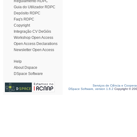
Regulamento RDPC
Guia do Utilizador RDPC
Depósito RDPC
Faq's RDPC
Copyright
Integração CV DeGóis
Workshop Open Access
Open Access Declarations
Newsletter Open Access
Help
About Dspace
DSpace Software
Serviços de Ciência e Coopera
DSpace Software, version 1.6.2
Copyright © 20