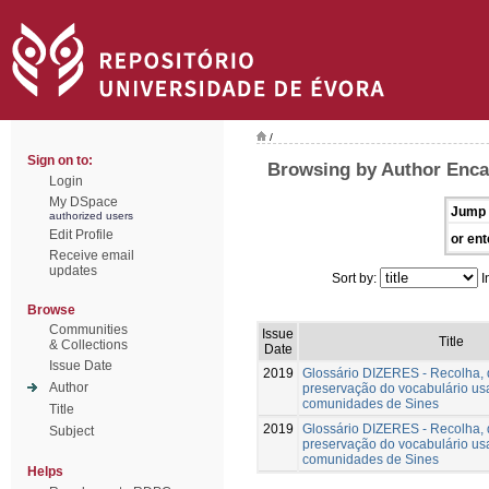
/
Sign on to:
Browsing by Author Enca
Login
My DSpace
Jump 
authorized users
Edit Profile
or ent
Receive email
updates
Sort by:
I
Browse
Communities
Issue
Title
& Collections
Date
Issue Date
2019
Glossário DIZERES - Recolha,
Author
preservação do vocabulário us
comunidades de Sines
Title
2019
Glossário DIZERES - Recolha,
Subject
preservação do vocabulário us
comunidades de Sines
Helps