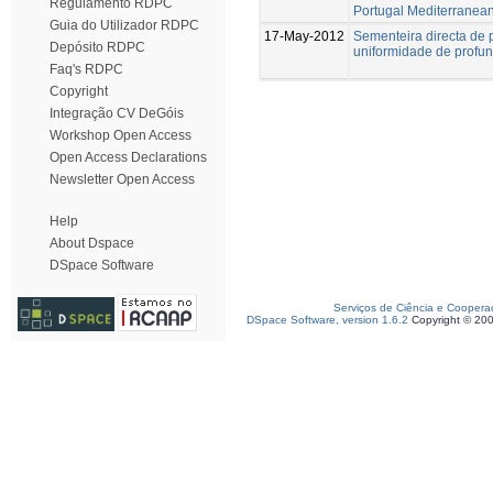
Regulamento RDPC
Portugal Mediterranean
Guia do Utilizador RDPC
17-May-2012
Sementeira directa de p
Depósito RDPC
uniformidade de profu
Faq's RDPC
Copyright
Integração CV DeGóis
Workshop Open Access
Open Access Declarations
Newsletter Open Access
Help
About Dspace
DSpace Software
Serviços de Ciência e Coopera
DSpace Software, version 1.6.2
Copyright © 20