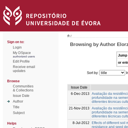
/
Sign on to:
Browsing by Author Elorz
Login
My DSpace
Jump 
authorized users
Edit Profile
or ent
Receive email
updates
Sort by:
I
Browse
Communities
Issue Date
& Collections
6-Dec-2013
Avaliação da resistên
Issue Date
profundidade na sement
Author
diferentes técnicas cult
Title
21-Nov-2013
Avaliação da resistên
profundidade na sement
Subject
diferentes técnicas cult
8-Jul-2012
Effects of different so
Helps
resistance and seed dep