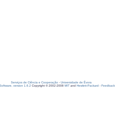
Serviços de Ciência e Cooperação
-
Universidade de Évora
oftware, version 1.6.2
Copyright © 2002-2008
MIT
and
Hewlett-Packard
-
Feedback