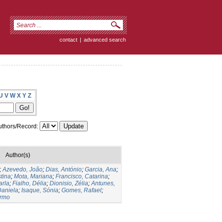
contact
|
advanced search
U
V
W
X
Y
Z
thors/Record:
Author(s)
;
Azevedo, João
;
Dias, António
;
Garcia, Ana
;
stina
;
Mota, Mariana
;
Francisco, Catarina
;
arla
;
Fialho, Délia
;
Dionisio, Zélia
;
Antunes,
Daniela
;
Isaque, Sónia
;
Gomes, Rafael
;
armo