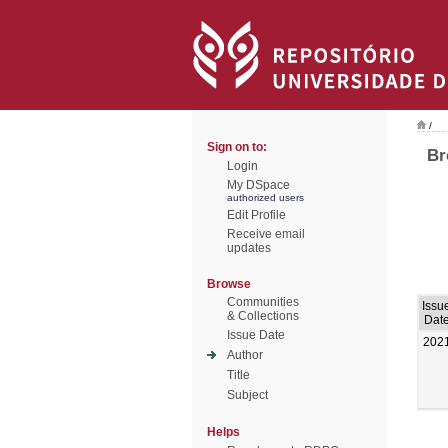
/
Sign on to:
Br
Login
My DSpace
authorized users
Edit Profile
Receive email
updates
Browse
Communities
Issu
& Collections
Dat
Issue Date
202
Author
Title
Subject
Helps