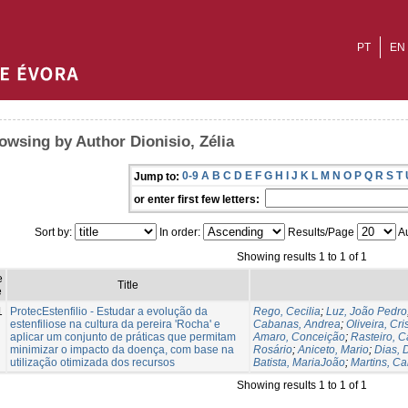
PT
EN
owsing by Author Dionisio, Zélia
0-9
A
B
C
D
E
F
G
H
I
J
K
L
M
N
O
P
Q
R
S
T
Jump to:
or enter first few letters:
Sort by:
In order:
Results/Page
Au
Showing results 1 to 1 of 1
e
Title
e
1
ProtecEstenfilio - Estudar a evolução da
Rego, Cecilia
;
Luz, João Pedro
estenfiliose na cultura da pereira 'Rocha' e
Cabanas, Andrea
;
Oliveira, Cri
aplicar um conjunto de práticas que permitam
Amaro, Conceição
;
Rasteiro, C
minimizar o impacto da doença, com base na
Rosário
;
Aniceto, Mario
;
Dias, 
utilização otimizada dos recursos
Batista, MariaJoão
;
Martins, C
Showing results 1 to 1 of 1