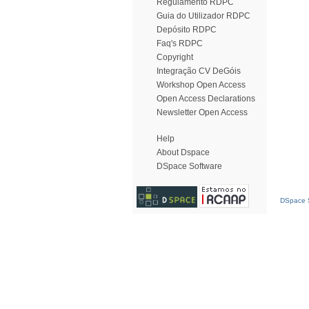
Regulamento RDPC
Guia do Utilizador RDPC
Depósito RDPC
Faq's RDPC
Copyright
Integração CV DeGóis
Workshop Open Access
Open Access Declarations
Newsletter Open Access
Help
About Dspace
DSpace Software
DSpace S