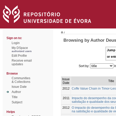
/
Sign on to:
Browsing by Author Deus
Login
My DSpace
Jump 
authorized users
Edit Profile
or ent
Receive email
updates
Sort by:
I
Browse
Communities
Issue
Title
& Collections
Date
Issue Date
2012
Coffe Value Chain in Timor-Les
Author
Title
2011
Impacto do desempenho da co
satisfação e qualidade dos se
Subject
2012
O impacto do desempenho da C
na satisfação e qualidade de 
Helps