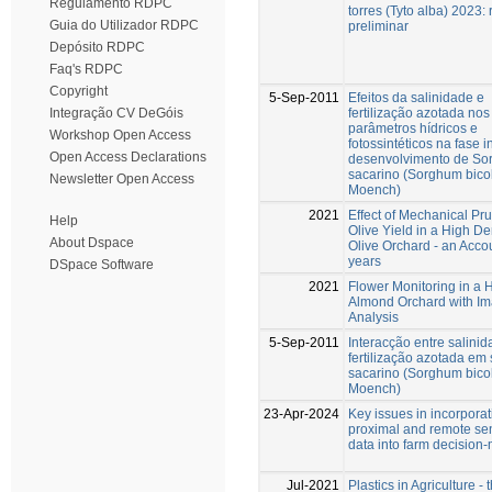
Regulamento RDPC
torres (Tyto alba) 2023: 
Guia do Utilizador RDPC
preliminar
Depósito RDPC
Faq's RDPC
Copyright
5-Sep-2011
Efeitos da salinidade e
fertilização azotada nos
Integração CV DeGóis
parâmetros hídricos e
Workshop Open Access
fotossintéticos na fase i
Open Access Declarations
desenvolvimento de So
sacarino (Sorghum bicol
Newsletter Open Access
Moench)
2021
Effect of Mechanical Pr
Help
Olive Yield in a High De
About Dspace
Olive Orchard - an Acco
years
DSpace Software
2021
Flower Monitoring in a
Almond Orchard with I
Analysis
5-Sep-2011
Interacção entre salinid
fertilização azotada em
sacarino (Sorghum bicol
Moench)
23-Apr-2024
Key issues in incorporat
proximal and remote se
data into farm decision
Jul-2021
Plastics in Agriculture - 