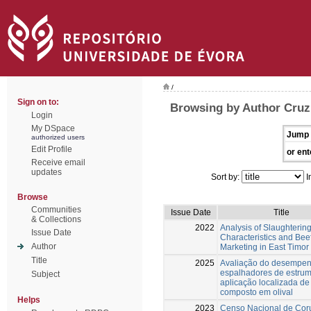
/
Sign on to:
Browsing by Author Cruz
Login
My DSpace
Jump 
authorized users
Edit Profile
or ent
Receive email
updates
Sort by:
I
Browse
Communities
Issue Date
Title
& Collections
2022
Analysis of Slaughterin
Issue Date
Characteristics and Bee
Author
Marketing in East Timor
Title
2025
Avaliação do desempe
espalhadores de estru
Subject
aplicação localizada de
composto em olival
Helps
2023
Censo Nacional de Cor