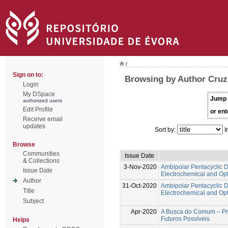
/
Sign on to:
Browsing by Author Cruz
Login
My DSpace
Jump 
authorized users
Edit Profile
or ent
Receive email
updates
Sort by:
I
Browse
Communities
Issue Date
& Collections
3-Nov-2020
Ambipolar Pentacyclic D
Issue Date
Electrochemical and Opt
Author
31-Oct-2020
Ambipolar Pentacyclic D
Title
Electrochemical and Opt
Subject
Apr-2020
A Busca do Comum – Prát
Futuros Possíveis
Helps