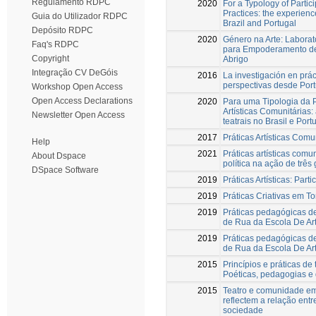
Regulamento RDPC
2020
For a Typology of Partic
Practices: the experienc
Guia do Utilizador RDPC
Brazil and Portugal
Depósito RDPC
2020
Género na Arte: Laborat
Faq's RDPC
para Empoderamento d
Copyright
Abrigo
Integração CV DeGóis
2016
La investigación en prá
perspectivas desde Portu
Workshop Open Access
Open Access Declarations
2020
Para uma Tipologia da P
Artísticas Comunitárias:
Newsletter Open Access
teatrais no Brasil e Port
2017
Práticas Artísticas Comu
Help
2021
Práticas artísticas comuni
About Dspace
política na ação de tre
DSpace Software
2019
Práticas Artísticas: Par
2019
Práticas Criativas em T
2019
Práticas pedagógicas de 
de Rua da Escola De Ar
2019
Práticas pedagógicas de 
de Rua da Escola De Ar
2015
Princípios e práticas de
Poéticas, pedagogias e
2015
Teatro e comunidade em 
reflectem a relação entr
sociedade