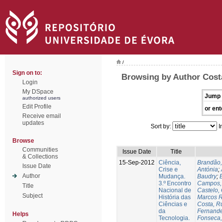
/
Sign on to:
Browsing by Author Costa
Login
My DSpace
Jump 
authorized users
Edit Profile
or ent
Receive email
updates
Sort by:
I
Browse
Communities
Issue Date
Title
& Collections
15-Sep-2012
Ciência,
Brandão,
Issue Date
Crise e
Antónia
;
Author
Mudança.
Baudry
;
B
3.º Encontro
Campos, 
Title
Nacional de
Castelo,
Subject
História das
Marcos R
Ciências e
Costa, Ru
da
Fernande
Helps
Tecnologia.
Fonseca,