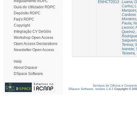
Regulamento RDPC
ENHCT2012
Luana
;
G
Carlos
;
L
Guia do Utilizador RDPC
Marques,
Depósito RDPC
Cardoso
Monteiro
Faq's RDPC
Paula
;
Nu
Copyright
Leonor
;
Integração CV DeGóis
Queiroz,
Rodrigues
Workshop Open Access
Salgueir
Open Access Declarations
Teresa
;
S
Ivanete
;
Newsletter Open Access
Teixeira,
Help
About Dspace
DSpace Software
Serviços de Ciência e Coopera
DSpace Software, version 1.6.2
Copyright © 20