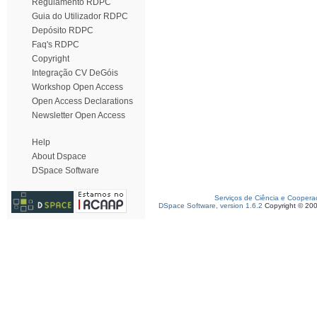
Regulamento RDPC
Guia do Utilizador RDPC
Depósito RDPC
Faq's RDPC
Copyright
Integração CV DeGóis
Workshop Open Access
Open Access Declarations
Newsletter Open Access
Help
About Dspace
DSpace Software
Serviços de Ciência e Coopera
DSpace Software, version 1.6.2
Copyright © 20