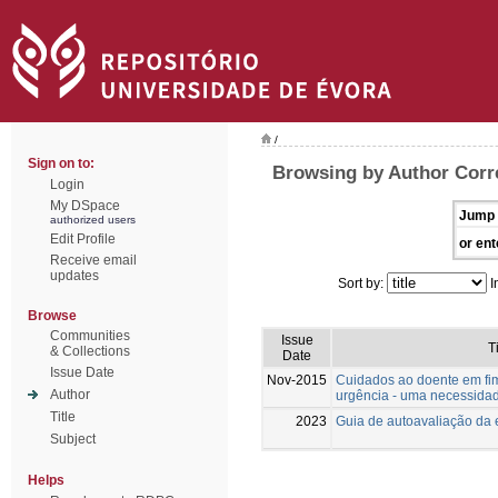
/
Sign on to:
Browsing by Author Corre
Login
My DSpace
Jump 
authorized users
Edit Profile
or ent
Receive email
updates
Sort by:
I
Browse
Communities
Issue
Ti
& Collections
Date
Issue Date
Nov-2015
Cuidados ao doente em fim
Author
urgência - uma necessida
Title
2023
Guia de autoavaliação da 
Subject
Helps