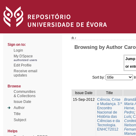
/
Sign on to:
Browsing by Author Carol
Login
My DSpace
Jump 
authorized users
Edit Profile
or ent
Receive email
updates
Sort by:
I
Browse
Communities
Issue Date
Title
& Collections
15-Sep-2012
Ciência, Crise
Brandã
Issue Date
e Mudança. 3.º
Maria 
Author
Encontro
Herve,
Nacional de
Pedro
;
Title
História das
Luís
;
C
Subject
Ciências e da
Cordei
Tecnologia.
Nelson
ENHCT2012
Fernan
Helps
Manue