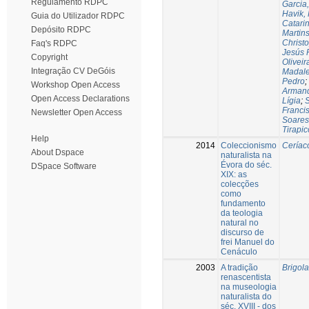
Regulamento RDPC
Garcia
Havik, 
Guia do Utilizador RDPC
Catari
Depósito RDPC
Martin
Christ
Faq's RDPC
Jesús 
Copyright
Oliveir
Integração CV DeGóis
Madale
Pedro
;
Workshop Open Access
Arman
Open Access Declarations
Lígia
;
Franci
Newsletter Open Access
Soares
Tirapic
Help
2014
Coleccionismo
Ceríaco
About Dspace
naturalista na
Évora do séc.
DSpace Software
XIX: as
colecções
como
fundamento
da teologia
natural no
discurso de
frei Manuel do
Cenáculo
2003
A tradição
Brigola
renascentista
na museologia
naturalista do
séc. XVIII - dos