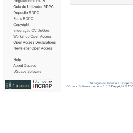
Regulamento RDPC
Guia do Utilizador RDPC
Depósito RDPC
Faq's RDPC
Copyright
Integração CV DeGóis
Workshop Open Access
Open Access Declarations
Newsletter Open Access
Help
About Dspace
DSpace Software
Serviços de Ciência e Coopera
DSpace Software, version 1.6.2
Copyright © 20