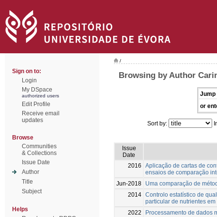
/
Sign on to:
Browsing by Author Cari
Login
My DSpace
Jump 
authorized users
Edit Profile
or ent
Receive email
updates
Sort by:
I
Browse
Communities
Issue
& Collections
Date
Issue Date
2016
Aplicação de cartas de con
Author
ensaios de comparação inte
Title
Jun-2018
Uma comparação de método
Subject
2014
Controlo estatístico de qua
particular de nutrientes em
Helps
2022
Processamento de dados ma