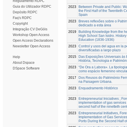
Regulamento RDPC
Guia do Utilizador RDPC
2023
Between Private and Public: Wat
the First Half of the Twentieth
Depósito RDPC
Spain
Faq's RDPC
2023
Breves reflexões sobre o Patrim
Copyright
dedicado a esta área
Integração CV DeGóis
2019
Building Knowledge from the hea
Workshop Open Access
High School San Isidro. History 
Education (1836-1936)
Open Access Declarations
2023
Control y usos del agua en la p
Newsletter Open Access
diversificadas a largo plazo
2015
Das Exposições Universais às 
Help
História, Tecnologia e Patrimón
About Dspace
2023
“De Ora a Labora». La tipologi
DSpace Software
como espácio femenino vinculad
2017
Dos Reusos do Património Ferro
na Paisagem Urbana.
2023
Enquadramento Histórico
2023
Entrepreneurial Iniciatives ; Fo
implementation of gas services 
second half of the ninetteth cen
2023
Entrepreneurial Initiatives, For
Implementation of Gas Services
Porto During the Second Half o