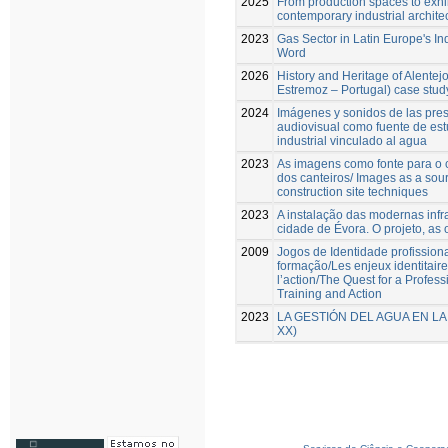
2025
From production spaces to exhi
contemporary industrial archite
2023
Gas Sector in Latin Europe's Ind
Word
2026
History and Heritage of Alentej
Estremoz – Portugal) case stud
2024
Imágenes y sonidos de las presa
audiovisual como fuente de est
industrial vinculado al agua
2023
As imagens como fonte para o 
dos canteiros/ Images as a sour
construction site techniques
2023
A instalação das modernas inf
cidade de Évora. O projeto, as 
2009
Jogos de Identidade profission
formação/Les enjeux identitaires
l’action/The Quest for a Profes
Training and Action
2023
LA GESTIÓN DEL AGUA EN LA 
XX)