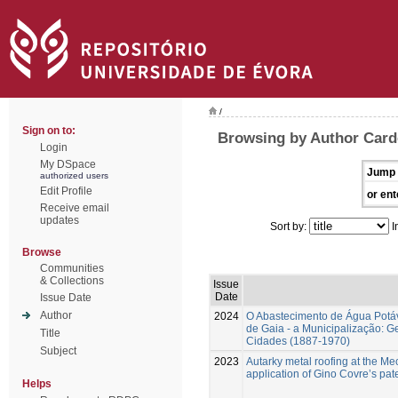
/
Sign on to:
Browsing by Author Card
Login
My DSpace
Jump 
authorized users
Edit Profile
or ent
Receive email
updates
Sort by:
I
Browse
Communities
& Collections
Issue
Date
Issue Date
Author
2024
O Abastecimento de Água Potáv
de Gaia - a Municipalização: 
Title
Cidades (1887-1970)
Subject
2023
Autarky metal roofing at the Me
application of Gino Covre’s pat
Helps