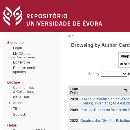
/
Sign on to:
Browsing by Author Card
Login
My DSpace
Jump 
authorized users
Edit Profile
or ent
Receive email
updates
Sort by:
I
Browse
Communities
Issue
Titl
& Collections
Date
Issue Date
2020
O espólio metálico do povoado 
Author
(Oeiras). Inventariação e estudo
Title
2009
Práticas Rituais no Bronze do
Subject
2023
Quadros das Divisões Estratigr
Helps