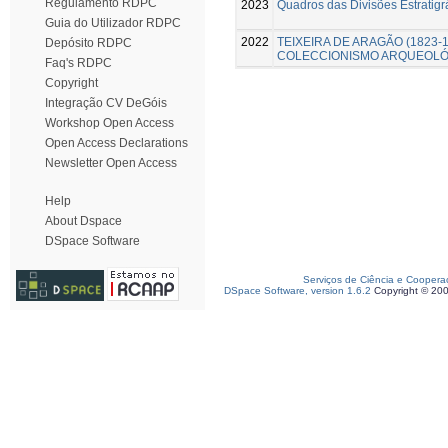
Regulamento RDPC
2023
Quadros das Divisões Estratig
Guia do Utilizador RDPC
2022
TEIXEIRA DE ARAGÃO (1823‑1
Depósito RDPC
COLECCIONISMO ARQUEOLÓ
Faq's RDPC
Copyright
Integração CV DeGóis
Workshop Open Access
Open Access Declarations
Newsletter Open Access
Help
About Dspace
DSpace Software
Serviços de Ciência e Coopera
DSpace Software, version 1.6.2
Copyright © 20