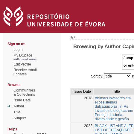
/
Sign on to:
Browsing by Author Capi
Login
My DSpace
Jump 
authorized users
Edit Profile
or ent
Receive email
updates
Sort by:
I
Browse
Communities
Issue Date
Title
& Collections
2018
Animais invasores em
Issue Date
ecossistemas
Author
dulçaquícolas. In: As
invasões biológicas em
Title
Portugal: história,
Subject
diversidade e gestão
2022
BLACK LIST AND ALER
Helps
LIST OF THE AQUATIC