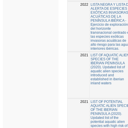
2022
LISTA NEGRA Y LISTA 
ALERTA DE ESPECIES
EXÓTICAS INVASORA
ACUÁTICAS DE LA
PENÍNSULA IBÉRICA -
Ejercicio de exploración
del horizonte
transnacional centrado 
las especies exóticas
invasoras acuáticas de
alto riesgo para las agu
interiores ibéricas.
2021
LIST OF AQUATIC ALIE
SPECIES OF THE
IBERIAN PENINSULA
(2020). Updated list of
aquatic alien species
introduced and
established in iberian
inland waters
2021
LIST OF POTENTIAL
AQUATIC ALIEN SPECI
OF THE IBERIAN
PENINSULA (2020).
Updated list of the
potential aquatic alien
species with high risk of