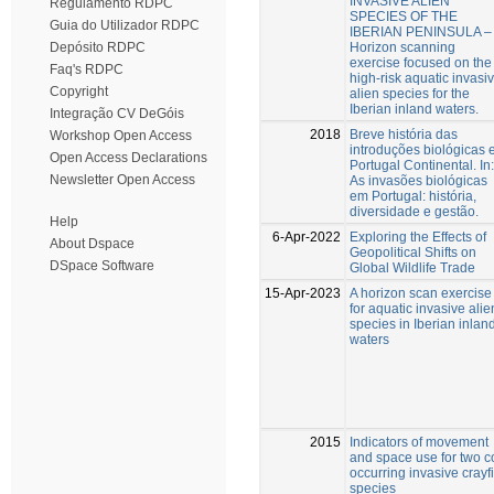
INVASIVE ALIEN
Regulamento RDPC
SPECIES OF THE
Guia do Utilizador RDPC
IBERIAN PENINSULA –
Horizon scanning
Depósito RDPC
exercise focused on the
Faq's RDPC
high-risk aquatic invasi
Copyright
alien species for the
Iberian inland waters.
Integração CV DeGóis
2018
Breve história das
Workshop Open Access
introduções biológicas
Open Access Declarations
Portugal Continental. In:
Newsletter Open Access
As invasões biológicas
em Portugal: história,
diversidade e gestão.
Help
6-Apr-2022
Exploring the Effects of
About Dspace
Geopolitical Shifts on
DSpace Software
Global Wildlife Trade
15-Apr-2023
A horizon scan exercise
for aquatic invasive alie
species in Iberian inlan
waters
2015
Indicators of movement
and space use for two c
occurring invasive crayf
species