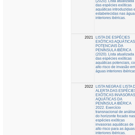
(2020). Lista atualizada
das espécies exóticas
aquáticas introduzidas 
estabelecidas nas água
interiores ibéricas.
2021
LISTA DE ESPÉCIES
EXÓTICAS AQUÁTICAS
POTENCIAIS DA
PENÍNSULA IBÉRICA
(2020). Lista atualizada
das espécies exóticas
aquáticas potenciais, c
alto risco de invasão e
águas interiores ibérica
2022
LISTA NEGRA E LISTA 
ALERTA DAS ESPÉCIE
EXÓTICAS INVASORA
AQUÁTICAS DA
PENÍNSULA IBÉRICA
2022. Exercício
transnacional de anális
do horizonte focado nas
espécies exóticas
invasoras aquáticas de
alto risco para as águas
interiores ibéricas.