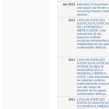
Jan-2015
Indicators of movement
and space use for two c
occurring invasive crayf
species
2021
LISTA DE ESPECIES
EXÓTICAS ACUÁTICAS
DE LA PENINSULA
IBÉRICA (2020). Lista
actualizada de las
especies exóticas
acuáticas introducidas y
establecidas en las agu
continentales ibéricas.
2021
LISTA DE ESPECIES
EXÓTICAS ACUÁTICAS
POTENCIALMENTE
INVASORAS EN LA
PENINSULA IBÉRICA
(2020). Lista actualizad
de especies exóticas
potencialmente invasor
con alto riesgo de
invasión de las aguas
continentales ibéricas.
2021
LISTA DE ESPÉCIES
EXÓTICAS AQUÁTICAS
DA PENÍNSULA IBÉRIC