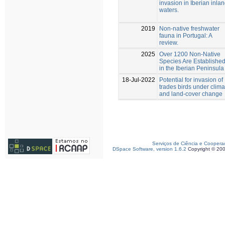
invasion in Iberian inla
waters.
2019
Non-native freshwater
fauna in Portugal: A
review.
2025
Over 1200 Non-Native
Species Are Establishe
in the Iberian Peninsula
18-Jul-2022
Potential for invasion of
trades birds under clima
and land-cover change
Serviços de Ciência e Coopera
DSpace Software, version 1.6.2
Copyright © 20