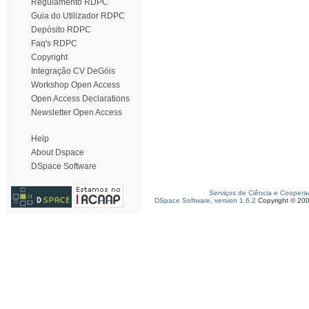
Regulamento RDPC
Guia do Utilizador RDPC
Depósito RDPC
Faq's RDPC
Copyright
Integração CV DeGóis
Workshop Open Access
Open Access Declarations
Newsletter Open Access
Help
About Dspace
DSpace Software
Serviços de Ciência e Coopera
DSpace Software, version 1.6.2
Copyright © 20