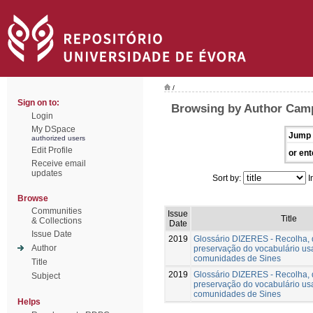
/
Sign on to:
Browsing by Author Cam
Login
My DSpace
Jump 
authorized users
Edit Profile
or ent
Receive email
updates
Sort by:
I
Browse
Communities
Issue
Title
& Collections
Date
Issue Date
2019
Glossário DIZERES - Recolha,
Author
preservação do vocabulário us
comunidades de Sines
Title
2019
Glossário DIZERES - Recolha,
Subject
preservação do vocabulário us
comunidades de Sines
Helps