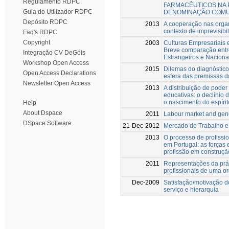
Regulamento RDPC
FARMACÊUTICOS NA
Guia do Utilizador RDPC
DENOMINAÇÃO COMUM
Depósito RDPC
2013
A cooperação nas orga
contexto de imprevisibi
Faq's RDPC
Copyright
2003
Culturas Empresariais 
Breve comparação entr
Integração CV DeGóis
Estrangeiros e Naciona
Workshop Open Access
2015
Dilemas do diagnóstico 
Open Access Declarations
esfera das premissas da
Newsletter Open Access
2013
A distribuição de pode
educativas: o declínio 
o nascimento do espírit
Help
About Dspace
2011
Labour market and gen
DSpace Software
21-Dec-2012
Mercado de Trabalho 
2013
O processo de profissi
em Portugal: as forças
profissão em construçã
2011
Representações da práti
profissionais de uma o
Dec-2009
Satisfação/motivação d
serviço e hierarquia