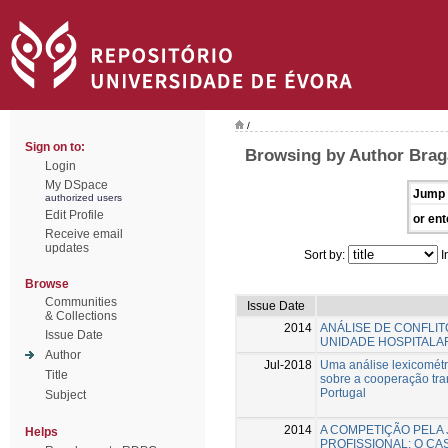
/
Sign on to:
Browsing by Author Bra
Login
My DSpace
Jump 
authorized users
Edit Profile
or ent
Receive email
updates
Sort by:
I
Browse
Communities
Issue Date
& Collections
2014
ANÁLISE DE CONFLI
Issue Date
UNIDADE HOSPITALA
Author
Jul-2018
Uma análise lexicométr
Title
sobre a cooperação tra
Portugal
Subject
2014
A COMPETIÇÃO PELA 
Helps
PROFISSIONAL: O CA