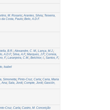
rtins, M. Rosario
;
Arantes, Silvia
;
Teixeira,
s da Costa, Paulo
;
Belo, A.D.F.
tella, B.R.
;
Alexandre, C. M.
;
Lança, M.J.
;
o, A.D.F.
;
Silva, A.F.
;
Marques, J.P.
;
Correia,
o, F.
;
Laranjeira, C.M.
;
Belchior, I.
;
Santos, F.
;
to, Isabel
a, Simonetta
;
Pinto-Cruz, Carla
;
Caria, Maria
, Ana
;
Sala, Jordi
;
Compte, Jordi
;
Gascón,
into-Cruz, Carla
;
Castro, M. Conceição