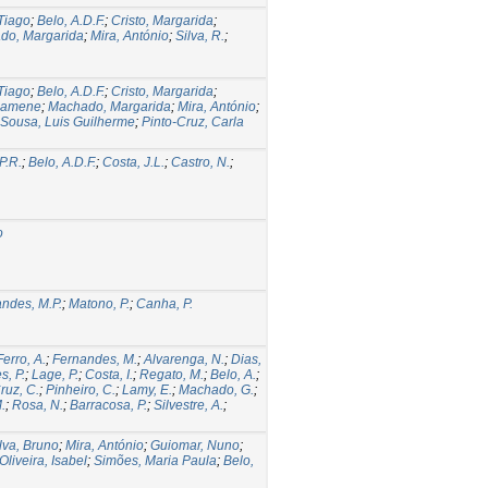
Tiago
;
Belo, A.D.F.
;
Cristo, Margarida
;
do, Margarida
;
Mira, António
;
Silva, R.
;
Tiago
;
Belo, A.D.F.
;
Cristo, Margarida
;
inamene
;
Machado, Margarida
;
Mira, António
;
Sousa, Luis Guilherme
;
Pinto-Cruz, Carla
P.R.
;
Belo, A.D.F.
;
Costa, J.L.
;
Castro, N.
;
o
ndes, M.P.
;
Matono, P.
;
Canha, P.
Ferro, A.
;
Fernandes, M.
;
Alvarenga, N.
;
Dias,
s, P.
;
Lage, P.
;
Costa, I.
;
Regato, M.
;
Belo, A.
;
ruz, C.
;
Pinheiro, C.
;
Lamy, E.
;
Machado, G.
;
.
;
Rosa, N.
;
Barracosa, P.
;
Silvestre, A.
;
lva, Bruno
;
Mira, António
;
Guiomar, Nuno
;
Oliveira, Isabel
;
Simões, Maria Paula
;
Belo,