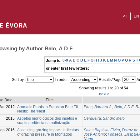
PT
EN
owsing by Author Belo, A.D.F.
0-9
A
B
C
D
E
F
G
H
I
J
K
L
M
N
O
P
Q
R
S
T
Jump to:
or enter first few letters:
Sort by:
In order:
Results/Page
Au
Showing results 1 to 20 of 54
next >
ue Date
Title
Mar-2012
Aromatic Plants in Eurasian Blue Tit
Pires, Bárbara A.
;
Belo, A.D.F.
;
Ra
Nests: The ‘Nest
2015
Aspetos morfológicos dos insetos e
Cerqueira, Sandro Melo
sua importância na polinização
ep-2016
Assessing grazing impact: Indicators
Sales-Baptista, Elvira
;
Ferraz-de-
of grazing pressure in Montados
José António
;
Fonseca, Elsa
;
Bel
Nuno