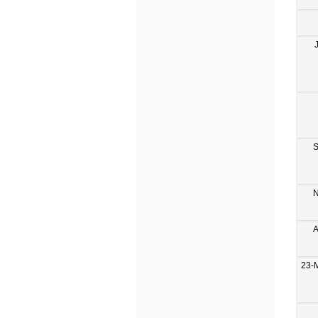
S
N
A
23-