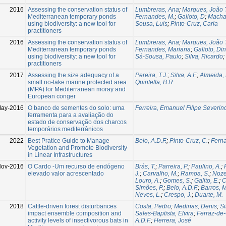
2016
Assessing the conservation status of
Lumbreras, Ana
;
Marques, João 
Mediterranean temporary ponds
Fernandes, M.
;
Galioto, D
;
Macha
using biodiversity: a new tool for
Sousa, Luis
;
Pinto-Cruz, Carla
practitioners
2016
Assessing the conservation status of
Lumbreras, Ana
;
Marques, João 
Mediterranean temporary ponds
Fernandes, Mariana
;
Galioto, D
using biodiversity: a new tool for
Sá-Sousa, Paulo
;
Silva, Ricardo
;
practitioners
2017
Assessing the size adequacy of a
Pereira, T.J.
;
Silva, A.F.
;
Almeida, 
small no-take marine protected area
Quintella, B.R.
(MPA) for Mediterranean moray and
European conger
May-2016
O banco de sementes do solo: uma
Ferreira, Emanuel Filipe Severin
ferramenta para a avaliação do
estado de conservação dos charcos
temporários mediterrânicos
2022
Best Pratice Guide to Manage
Belo, A.D.F.
;
Pinto-Cruz, C.
;
Ferna
Vegetation and Promote Biodiversity
in Linear Infrastructures
ov-2016
O Cardo -Um recurso de endógeno
Brás, T.
;
Parreira, P.
;
Paulino, A.
;
elevado valor acrescentado
J.
;
Carvalho, M.
;
Ramoa, S.
;
Noze
Louro, A.
;
Gomes, S.
;
Galito, E.
;
C
Simões, P.
;
Belo, A.D.F.
;
Barros, M
Neves, L.
;
Crespo, J.
;
Duarte, M.
2018
Cattle-driven forest disturbances
Costa, Pedro
;
Medinas, Denis
;
Si
impact ensemble composition and
Sales-Baptista, Elvira
;
Ferraz-de-
activity levels of insectivorous bats in
A.D.F.
;
Herrera, José