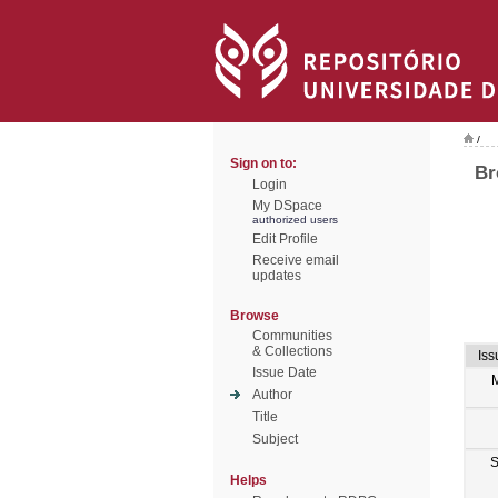
/
Sign on to:
Br
Login
My DSpace
authorized users
Edit Profile
Receive email
updates
Browse
Communities
& Collections
Iss
Issue Date
Author
Title
Subject
S
Helps