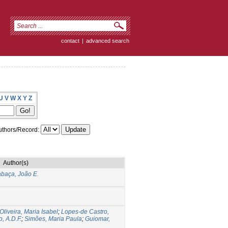
contact
|
advanced search
U
V
W
X
Y
Z
thors/Record:
Author(s)
baça, João E.
Oliveira, Maria Isabel
;
Lopes-de Castro,
o, A.D.F.
;
Simões, Maria Paula
;
Guiomar,