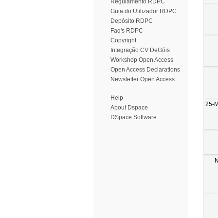
Regulamento RDPC
Guia do Utilizador RDPC
Depósito RDPC
Faq's RDPC
Copyright
Integração CV DeGóis
Workshop Open Access
Open Access Declarations
Newsletter Open Access
Help
25-
About Dspace
DSpace Software
N