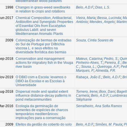
Mediterranean wood pastures
1998
Changes in grass-weed seedbanks
Belo, A.D.F.
;
Dias, L.S.
in relation to crops and rotations
Jun-2017
Chemical Composition, Antibacterial,
Vieira, Maria
;
Bessa, Lucinda
;
Ma
Antibiofilm and Synergistic Properties
António
;
Mendes, Angelo
;
Martin
of Essential Oils from Eucalyptus
globulus Labill. and seven
Mediterranean Aromatic Plants
2009
Colonização de bermas de estradas
Souza, Cintia Soares de
do Sul de Portugal por Dittrichia
viscosa L. e seus efeitos na
diversidade florística das bermas
ep-2018
Conservation and management
Mateus, Catarina
;
Pedro, S.
;
Quin
actions for migratory fish in the Vouga
Pinheiro-Alves, T.
;
Pereira, E.
;
Bel
river basin
C.
;
Sousa, L.
;
Queiroga, A.P.
;
Pedr
Marques, P.
;
Almeida, P.R.
ov-2019
O DBIO com a Escola: levamos o
Rabaça, João E.
;
Belo, A.D.F.
;
Bri
DBIO às Escolas e as Escolas à
Universidade
ug-2018
Dispersal mode and spatial extent
Tornero, Irene
;
Boix, Dani
;
Bagell
influence distance-decay patterns in
Carmela
;
Belo, A.D.F.
;
Lumbreras
pond metacommunities
Stéphanie
Mar-2016
Ecologia da germinação de
Serralheiro, Ana Sofia Ramos
sementes de espécies de charcos
temporários mediterrânicos:
implicações para a conservação
2009
Efeitos da gestão do coberto do solo
Belo, A.D.F.
;
Simões, M. Paula
;
P