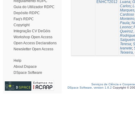
Regulamento RDPC
ENHCT2012
Luana
;
G
Carlos
;
L
Guia do Utilizador RDPC
Marques,
Depósito RDPC
Cardoso
Monteiro
Faq's RDPC
Paula
;
Nu
Copyright
Leonor
;
Integração CV DeGóis
Queiroz,
Rodrigues
Workshop Open Access
Salgueir
Open Access Declarations
Teresa
;
S
Ivanete
;
Newsletter Open Access
Teixeira,
Help
About Dspace
DSpace Software
Serviços de Ciência e Coopera
DSpace Software, version 1.6.2
Copyright © 20