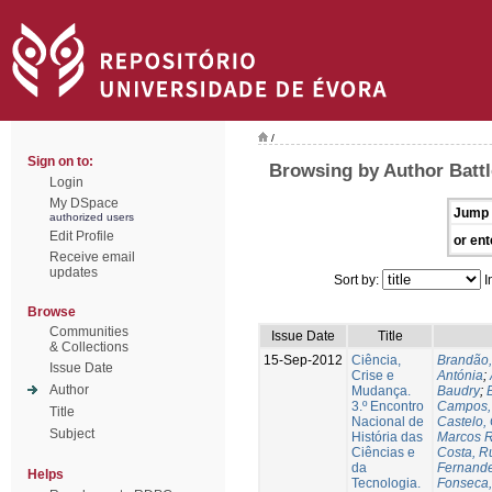
/
Sign on to:
Browsing by Author Battl
Login
My DSpace
Jump 
authorized users
Edit Profile
or ent
Receive email
updates
Sort by:
I
Browse
Communities
Issue Date
Title
& Collections
15-Sep-2012
Ciência,
Brandão,
Issue Date
Crise e
Antónia
;
Author
Mudança.
Baudry
;
B
3.º Encontro
Campos, 
Title
Nacional de
Castelo,
Subject
História das
Marcos R
Ciências e
Costa, Ru
da
Fernande
Helps
Tecnologia.
Fonseca,