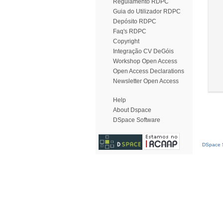
Regulamento RDPC
Guia do Utilizador RDPC
Depósito RDPC
Faq's RDPC
Copyright
Integração CV DeGóis
Workshop Open Access
Open Access Declarations
Newsletter Open Access
Help
About Dspace
DSpace Software
DSpace S