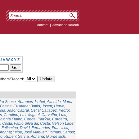
contact
|
advanced search
U
V
W
X
Y
Z
thors/Record:
dro Sousa
;
Abrantes, Isabel
;
Almeida, Maria
Bastos, Cristiana
;
Battlo, Josep
;
Herve,
gola, João
;
Cabral, Célia
;
Callapez, Pedro
;
s
;
Carolino, Luís Miguel
;
Carvalho, Luís
;
ntónia Fialho
;
Conde, Patrícia
;
Cordeiro,
m
;
Costa, Fábio Silva da
;
Costa, Nelson Lage
;
;
Felismino, David
;
Fernandes, Francisca
;
oronha
;
Filipe, José Manuel
;
Fiolhais, Carlos
;
io, Ruben
;
Garcia, Adriana
;
Giurgevitch,