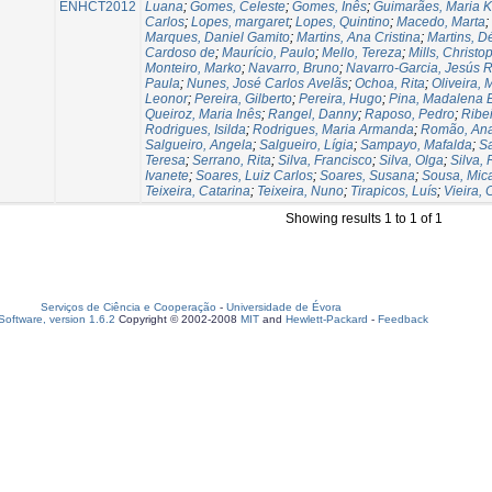
ENHCT2012
Luana
;
Gomes, Celeste
;
Gomes, Inês
;
Guimarães, Maria K
Carlos
;
Lopes, margaret
;
Lopes, Quintino
;
Macedo, Marta
;
Marques, Daniel Gamito
;
Martins, Ana Cristina
;
Martins, D
Cardoso de
;
Maurício, Paulo
;
Mello, Tereza
;
Mills, Christo
Monteiro, Marko
;
Navarro, Bruno
;
Navarro-Garcia, Jesús 
Paula
;
Nunes, José Carlos Avelãs
;
Ochoa, Rita
;
Oliveira, 
Leonor
;
Pereira, Gilberto
;
Pereira, Hugo
;
Pina, Madalena 
Queiroz, Maria Inês
;
Rangel, Danny
;
Raposo, Pedro
;
Ribei
Rodrigues, Isilda
;
Rodrigues, Maria Armanda
;
Romão, An
Salgueiro, Angela
;
Salgueiro, Lígia
;
Sampayo, Mafalda
;
S
Teresa
;
Serrano, Rita
;
Silva, Francisco
;
Silva, Olga
;
Silva, 
Ivanete
;
Soares, Luiz Carlos
;
Soares, Susana
;
Sousa, Mica
Teixeira, Catarina
;
Teixeira, Nuno
;
Tirapicos, Luís
;
Vieira, 
Showing results 1 to 1 of 1
Serviços de Ciência e Cooperação
-
Universidade de Évora
oftware, version 1.6.2
Copyright © 2002-2008
MIT
and
Hewlett-Packard
-
Feedback