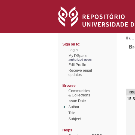
/
Sign on to:
Br
Login
My DSpace
authorized users
Edit Profile
Receive email
updates
Browse
Communities
Iss
& Collections
15-
Issue Date
Author
Title
Subject
Helps