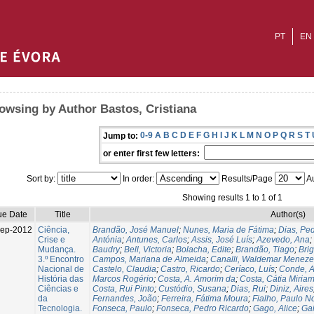
PT
EN
owsing by Author Bastos, Cristiana
0-9
A
B
C
D
E
F
G
H
I
J
K
L
M
N
O
P
Q
R
S
T
Jump to:
or enter first few letters:
Sort by:
In order:
Results/Page
Au
Showing results 1 to 1 of 1
ue Date
Title
Author(s)
Sep-2012
Ciência,
Brandão, José Manuel
;
Nunes, Maria de Fátima
;
Dias, Pe
Crise e
Antónia
;
Antunes, Carlos
;
Assis, José Luís
;
Azevedo, Ana
;
Mudança.
Baudry
;
Bell, Victoria
;
Bolacha, Edite
;
Brandão, Tiago
;
Bri
3.º Encontro
Campos, Mariana de Almeida
;
Canalli, Waldemar Meneze
Nacional de
Castelo, Claudia
;
Castro, Ricardo
;
Ceríaco, Luís
;
Conde, A
História das
Marcos Rogério
;
Costa, A. Amorim da
;
Costa, Cátia Miria
Ciências e
Costa, Rui Pinto
;
Custódio, Susana
;
Dias, Rui
;
Diniz, Aires
da
Fernandes, João
;
Ferreira, Fátima Moura
;
Fialho, Paulo N
Tecnologia.
Fonseca, Paulo
;
Fonseca, Pedro Ricardo
;
Gago, Alice
;
Ga