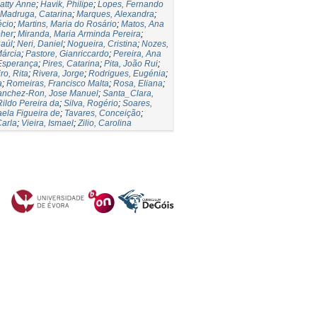
atty Anne
;
Havik, Philipe
;
Lopes, Fernando
Madruga, Catarina
;
Marques, Alexandra
;
écio
;
Martins, Maria do Rosário
;
Matos, Ana
pher
;
Miranda, Maria Arminda Pereira
;
Raúl
;
Neri, Daniel
;
Nogueira, Cristina
;
Nozes,
Márcia
;
Pastore, Gianriccardo
;
Pereira, Ana
Esperança
;
Pires, Catarina
;
Pita, João Rui
;
ro, Rita
;
Rivera, Jorge
;
Rodrigues, Eugénia
;
a
;
Romeiras, Francisco Malta
;
Rosa, Eliana
;
anchez-Ron, Jose Manuel
;
Santa_Clara,
Rildo Pereira da
;
Silva, Rogério
;
Soares,
ela Figueira de
;
Tavares, Conceição
;
Carla
;
Vieira, Ismael
;
Zilio, Carolina