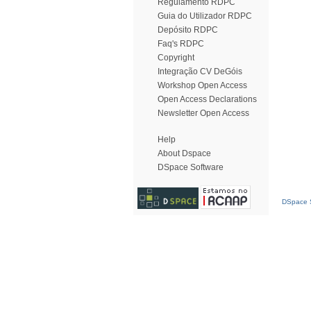
Regulamento RDPC
Guia do Utilizador RDPC
Depósito RDPC
Faq's RDPC
Copyright
Integração CV DeGóis
Workshop Open Access
Open Access Declarations
Newsletter Open Access
Help
About Dspace
DSpace Software
DSpace S