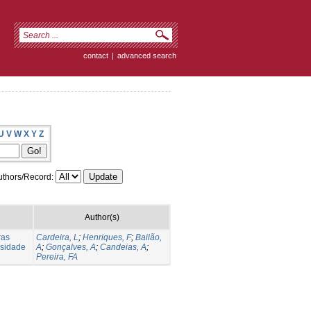
contact
|
advanced search
U
V
W
X
Y
Z
thors/Record:
Author(s)
ras
Cardeira, L
;
Henriques, F
;
Bailão,
rsidade
A
;
Gonçalves, A
;
Candeias, A
;
Pereira, FA