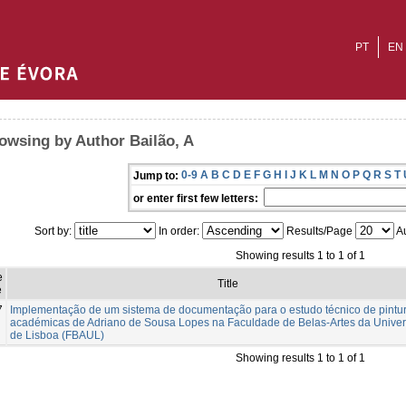
PT
EN
owsing by Author Bailão, A
0-9
A
B
C
D
E
F
G
H
I
J
K
L
M
N
O
P
Q
R
S
T
Jump to:
or enter first few letters:
Sort by:
In order:
Results/Page
Au
Showing results 1 to 1 of 1
e
Title
e
7
Implementação de um sistema de documentação para o estudo técnico de pintu
académicas de Adriano de Sousa Lopes na Faculdade de Belas-Artes da Unive
de Lisboa (FBAUL)
Showing results 1 to 1 of 1