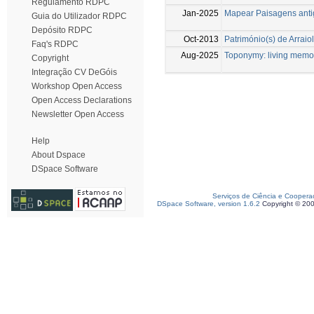
Regulamento RDPC
Jan-2025
Mapear Paisagens antig
Guia do Utilizador RDPC
Depósito RDPC
Oct-2013
Património(s) de Arraio
Faq's RDPC
Aug-2025
Toponymy: living memor
Copyright
Integração CV DeGóis
Workshop Open Access
Open Access Declarations
Newsletter Open Access
Help
About Dspace
DSpace Software
Serviços de Ciência e Coopera
DSpace Software, version 1.6.2
Copyright © 20