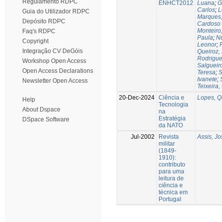
Regulamento RDPC
ENHCT2012
Luana
;
G
Carlos
;
L
Guia do Utilizador RDPC
Marques,
Depósito RDPC
Cardoso
Monteiro
Faq's RDPC
Paula
;
Nu
Copyright
Leonor
;
Integração CV DeGóis
Queiroz,
Rodrigues
Workshop Open Access
Salgueir
Open Access Declarations
Teresa
;
S
Ivanete
;
Newsletter Open Access
Teixeira,
20-Dec-2024
Ciência e
Lopes, Q
Help
Tecnologia
About Dspace
na
Estratégia
DSpace Software
da NATO
Jul-2002
Revista
Assis, Jo
militar
(1849-
1910):
contributo
para uma
leitura de
ciência e
técnica em
Portugal