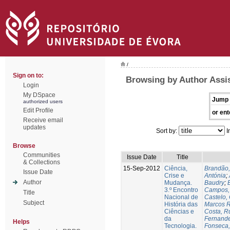
/
Sign on to:
Browsing by Author Assis
Login
My DSpace
Jump 
authorized users
Edit Profile
or ent
Receive email
updates
Sort by:
I
Browse
Communities
Issue Date
Title
& Collections
15-Sep-2012
Ciência,
Brandão,
Issue Date
Crise e
Antónia
;
Author
Mudança.
Baudry
;
B
3.º Encontro
Campos, 
Title
Nacional de
Castelo,
Subject
História das
Marcos R
Ciências e
Costa, Ru
da
Fernande
Helps
Tecnologia.
Fonseca,