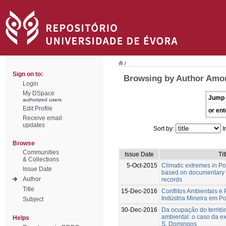
/
Sign on to:
Browsing by Author Amor
Login
My DSpace
Jump 
authorized users
Edit Profile
or ent
Receive email
updates
Sort by:
I
Browse
Communities
Issue Date
Tit
& Collections
5-Oct-2015
Climatic extremes in Po
Issue Date
based on documentary 
Author
records
Title
15-Dec-2016
Conflitos Ambientais e
Indústria Mineira em P
Subject
30-Dec-2016
Da ocupação do territó
ambiental: o caso da e
Helps
S. Domingos