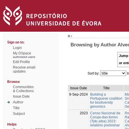
/
Sign on to:
Browsing by Author Alves
Login
My DSpace
Jump 
authorized users
Edit Profile
or ent
Receive email
updates
Sort by:
I
Browse
Communities
Issue Date
Title
& Collections
9-Sep-2024
Building a
Ma
Issue Date
Portuguese coalition
Si
Author
for biodiversity
Ca
genomics
Ge
Title
2023
Censo Nacional de
Ro
Subject
Coruja-das-torres
Ra
(Tyto alba) 2023:
Ca
Helps
relatório preliminar
Al