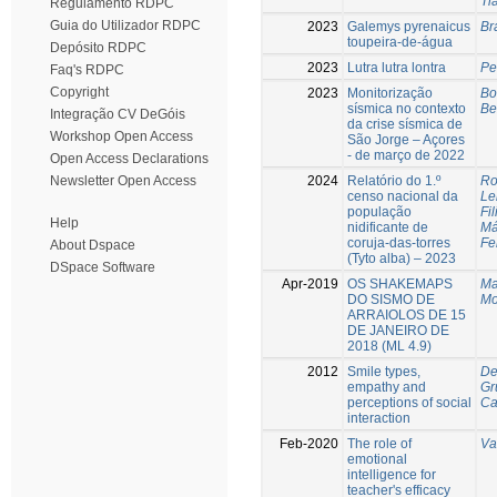
Ti
Regulamento RDPC
Guia do Utilizador RDPC
2023
Galemys pyrenaicus
Br
toupeira-de-água
Depósito RDPC
2023
Lutra lutra lontra
Pe
Faq's RDPC
Copyright
2023
Monitorização
Bo
sísmica no contexto
Be
Integração CV DeGóis
da crise sísmica de
Workshop Open Access
São Jorge – Açores
- de março de 2022
Open Access Declarations
2024
Relatório do 1.º
Ro
Newsletter Open Access
censo nacional da
Le
população
Fil
Help
nidificante de
Má
coruja-das-torres
Fe
About Dspace
(Tyto alba) – 2023
DSpace Software
Apr-2019
OS SHAKEMAPS
Ma
DO SISMO DE
Mo
ARRAIOLOS DE 15
DE JANEIRO DE
2018 (ML 4.9)
2012
Smile types,
De
empathy and
Gr
perceptions of social
Ca
interaction
Feb-2020
The role of
Va
emotional
intelligence for
teacher's efficacy