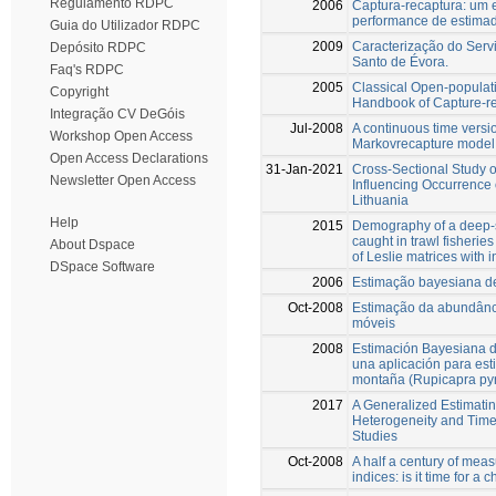
Regulamento RDPC
2006
Captura-recaptura: um 
performance de estimad
Guia do Utilizador RDPC
2009
Caracterização do Servi
Depósito RDPC
Santo de Évora.
Faq's RDPC
2005
Classical Open-populat
Copyright
Handbook of Capture-r
Integração CV DeGóis
Jul-2008
A continuous time versi
Workshop Open Access
Markovrecapture model 
Open Access Declarations
31-Jan-2021
Cross-Sectional Study 
Newsletter Open Access
Influencing Occurrence 
Lithuania
Help
2015
Demography of a deep-s
caught in trawl fisheries
About Dspace
of Leslie matrices with 
DSpace Software
2006
Estimação bayesiana d
Oct-2008
Estimação da abundânc
móveis
2008
Estimación Bayesiana d
una aplicación para es
montaña (Rupicapra py
2017
A Generalized Estimati
Heterogeneity and Tim
Studies
Oct-2008
A half a century of mea
indices: is it time for a