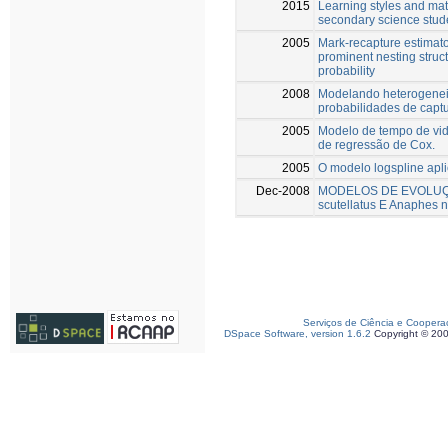
2015
Learning styles and m
secondary science stud
2005
Mark-recapture estimator
prominent nesting struct
probability
2008
Modelando heterogenei
probabilidades de capt
2005
Modelo de tempo de vid
de regressão de Cox.
2005
O modelo logspline apli
Dec-2008
MODELOS DE EVOLUÇ
scutellatus E Anaphes n
Serviços de Ciência e Coopera
DSpace Software, version 1.6.2
Copyright © 20