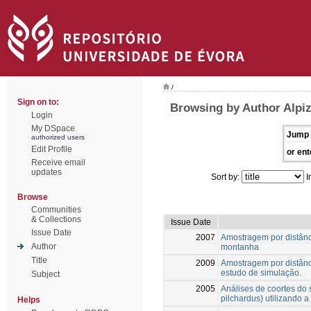
/
Sign on to:
Browsing by Author Alpiz
Login
My DSpace
Jump 
authorized users
Edit Profile
or ent
Receive email
updates
Sort by:
I
Browse
Communities
& Collections
Issue Date
Issue Date
2007
Amostragem por distân
Author
montanha
Title
2009
Amostragem por distân
estudo de simulação.
Subject
2005
Análises de coortes do 
pilchardus) utilizando 
Helps