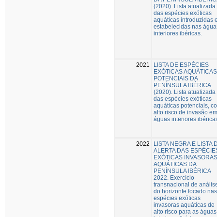
(2020). Lista atualizada
das espécies exóticas
aquáticas introduzidas 
estabelecidas nas água
interiores ibéricas.
2021
LISTA DE ESPÉCIES
EXÓTICAS AQUÁTICAS
POTENCIAIS DA
PENÍNSULA IBÉRICA
(2020). Lista atualizada
das espécies exóticas
aquáticas potenciais, c
alto risco de invasão e
águas interiores ibérica
2022
LISTA NEGRA E LISTA 
ALERTA DAS ESPÉCIE
EXÓTICAS INVASORA
AQUÁTICAS DA
PENÍNSULA IBÉRICA
2022. Exercício
transnacional de anális
do horizonte focado nas
espécies exóticas
invasoras aquáticas de
alto risco para as águas