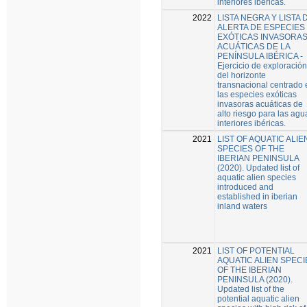
interiores ibéricas.
2022
LISTA NEGRA Y LISTA 
ALERTA DE ESPECIES
EXÓTICAS INVASORA
ACUÁTICAS DE LA
PENÍNSULA IBÉRICA -
Ejercicio de exploración
del horizonte
transnacional centrado 
las especies exóticas
invasoras acuáticas de
alto riesgo para las agu
interiores ibéricas.
2021
LIST OF AQUATIC ALIE
SPECIES OF THE
IBERIAN PENINSULA
(2020). Updated list of
aquatic alien species
introduced and
established in iberian
inland waters
2021
LIST OF POTENTIAL
AQUATIC ALIEN SPECI
OF THE IBERIAN
PENINSULA (2020).
Updated list of the
potential aquatic alien