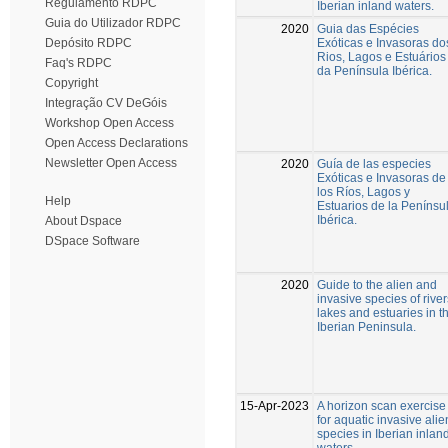
Regulamento RDPC
Iberian inland waters.
Guia do Utilizador RDPC
2020
Guia das Espécies
Exóticas e Invasoras do
Depósito RDPC
Rios, Lagos e Estuários
Faq's RDPC
da Península Ibérica.
Copyright
Integração CV DeGóis
Workshop Open Access
Open Access Declarations
Newsletter Open Access
2020
Guía de las especies
Exóticas e Invasoras de
los Ríos, Lagos y
Help
Estuarios de la Penínsu
Ibérica.
About Dspace
DSpace Software
2020
Guide to the alien and
invasive species of river
lakes and estuaries in t
Iberian Peninsula.
15-Apr-2023
A horizon scan exercise
for aquatic invasive alie
species in Iberian inlan
waters