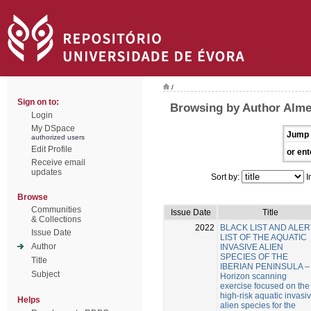
/
Sign on to:
Browsing by Author Alme
Login
My DSpace
Jump 
authorized users
Edit Profile
or ent
Receive email
updates
Sort by:
I
Browse
Communities
Issue Date
Title
& Collections
2022
BLACK LIST AND ALER
Issue Date
LIST OF THE AQUATIC
Author
INVASIVE ALIEN
SPECIES OF THE
Title
IBERIAN PENINSULA –
Subject
Horizon scanning
exercise focused on the
high-risk aquatic invasi
Helps
alien species for the